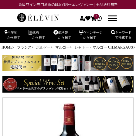
高級ワイン専門通販のELEVIN〜エレヴァン〜 | 全品送料無料
0
生産地
銘柄
価格帯
ヴィンテージ
キーワード
から探す
から探す
から探す
から探す
で検索する
HOME
フランス
ボルドー
マルゴー
シャトー・マルゴー CH.MARGAUX