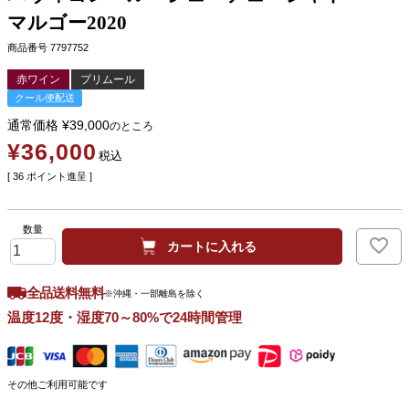
マルゴー2020
商品番号
7797752
赤ワイン
プリムール
クール便配送
通常価格
¥
39,000
のところ
¥
36,000
税込
[
36
ポイント進呈 ]
カートに入れる
全品送料無料
※沖縄・一部離島を除く
温度12度・湿度70～80%で24時間管理
その他ご利用可能です