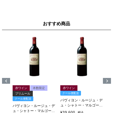
おすすめ商品
ル
赤ワイン
本数限定
赤ワイン
クール便配送
ク
プリムール
クール便配送
ュ・デ
パヴィヨン・ルージュ・デ
パ
ゴー
ュ・シャトー・マルゴー
ュ
パヴィヨン・ルージュ・デ
2016
20
ュ・シャトー・マルゴー
¥
39,600
¥
3
税込