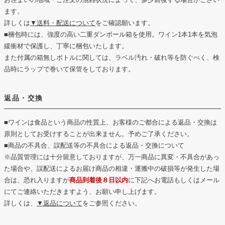
ます。
詳しくは
▼送料・配送について
をご確認願います。
■梱包時には、強度の高い二重ダンボール箱を使用。ワイン1本1本を気泡
緩衝材で保護し、丁寧に梱包いたします。
また付属の箱無しボトルに関しては、ラベル汚れ・破れ等を防ぐべく、検
品時にラップで巻いて保管をしております。
返品・交換
■ワインは食品という商品の性質上、お客様のご都合による返品・交換は
原則としてお受けすることが出来ません。予めご了承ください。
■商品の不具合、誤配送等の不具合による返品・交換について
※品質管理には十分留意しておりますが、万一商品に異変・不具合があっ
た場合や、誤配送によるお届け商品の相違・運搬中の破損等が発生した場
合は、恐れ入りますが
商品到着後８日以内
に下記へお電話もしくはメール
にてご連絡いただきますよう、お願い申し上げます。
詳しくは、
▼返品について
をご参照ください。