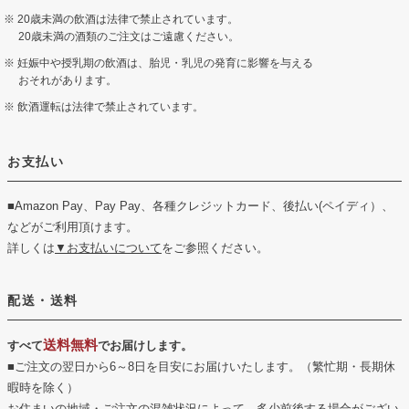
20歳未満の飲酒は法律で禁止されています。
20歳未満の酒類のご注文はご遠慮ください。
妊娠中や授乳期の飲酒は、胎児・乳児の発育に影響を与える
おそれがあります。
飲酒運転は法律で禁止されています。
お支払い
■Amazon Pay、Pay Pay、各種クレジットカード、後払い(ペイディ）、
などがご利用頂けます。
詳しくは
▼お支払いについて
をご参照ください。
配送・送料
送料無料
すべて
でお届けします。
■ご注文の翌日から6～8日を目安にお届けいたします。（繁忙期・長期休
暇時を除く）
お住まいの地域・ご注文の混雑状況によって、多少前後する場合がござい