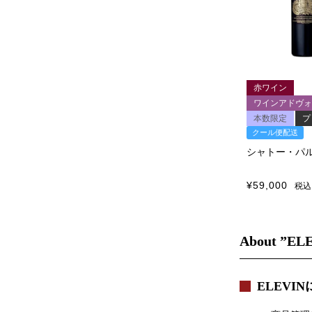
赤ワイン
ワインアドヴォ
本数限定
プ
クール便配送
シャトー・パル
¥
59,000
税込
About ”EL
ELEVI