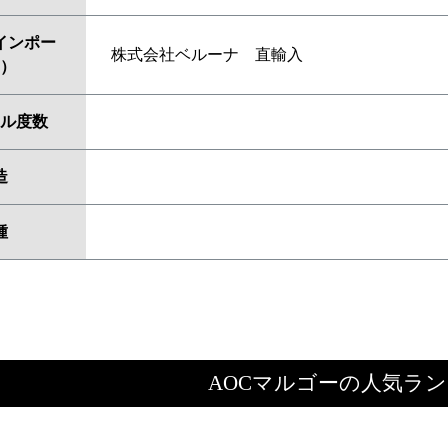
インポー
株式会社ベルーナ 直輸入
）
ル度数
造
種
AOCマルゴーの人気ラ