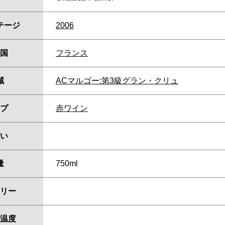
テージ
2006
国
フランス
域
ACマルゴー:第3級グラン・クリュ
プ
赤ワイン
い
量
750ml
リー
温度