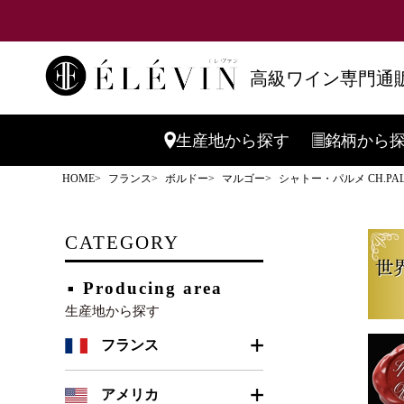
高級ワイン専門通販
生産地
から探す
銘柄
から
HOME
フランス
ボルドー
マルゴー
シャトー・パルメ CH.PA
CATEGORY
Producing area
生産地から探す
フランス
ボルドー
アメリカ