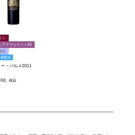
イン
ンアドヴォケイト96
限定
ル便配送
ー・パルメ2011
000
税込