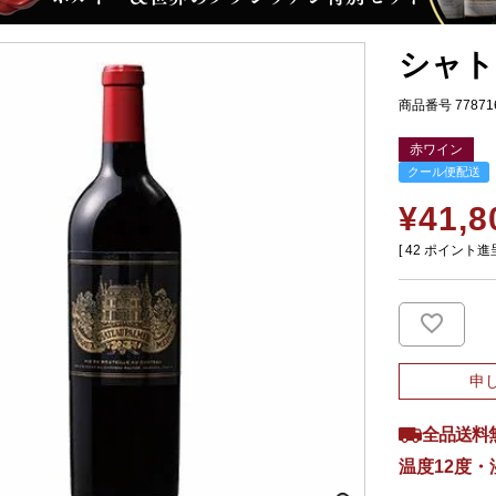
シャト
商品番号
77871
赤ワイン
クール便配送
¥
41,8
[
42
ポイント進呈
申
全品送料
温度12度・