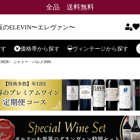
全品 送料無料
のELEVIN〜エレヴァン〜
探す
価格帯
から探す
ヴィンテージ
から探す
検索
LMER
シャトー・パルメ2006