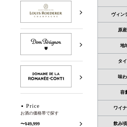
ヴィン
原産
地
タイ
味わ
容
Price
ワイナ
お酒の価格帯で探す
飲み頃
〜¥49,999