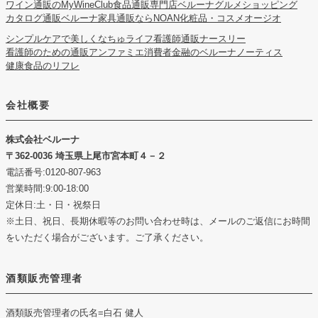
ワイン通販のMyWineClub
食品通販専門店ベルーナグルメショッピング
カタログ通販ベルーナ
家具通販ならNOAN
化粧品・コスメオージオ
シンプルケアで美しくなちゅライフ
看護師通販ナースリー
看護師のための通販アンファミエ
消費者金融のベルーナノーティス
健康食品のリフレ
会社概要
株式会社ベルーナ
362-0036 埼玉県上尾市宮本町４－２
電話番号:0120-807-963
営業時間:9:00-18:00
定休日:土・日・祝祭日
※土日、祝日、長期休暇等のお問い合わせ時は、メールのご返信にお時間
をいただく場合がございます。ご了承ください。
酒類販売管理者
酒類販売管理者の氏名
=白石 健人