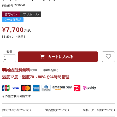
商品番号
7790341
赤ワイン
プリムール
クール便配送
¥
7,700
税込
[
8
ポイント進呈 ]
カートに入れる
全品送料無料
※沖縄・一部離島を除く
温度12度・湿度70～80%で24時間管理
その他ご利用可能です
お支払い方法について
返品特約について
送料・クール便について