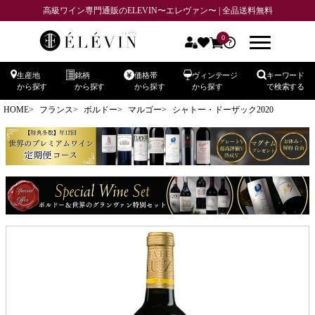
高級ワイン専門通販のELEVIN〜エレヴァン〜 | 全品送料無料
0
生産地
銘柄
価格帯
ヴィンテージ
キーワード
から探す
から探す
から探す
から探す
で検索する
HOME
フランス
ボルドー
マルゴー
シャトー・ドーザック2020