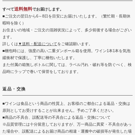
送料無料
すべて
でお届けします。
■ご注文の翌日から6～8日を目安にお届けいたします。（繁忙期・長期休
暇時を除く）
お住まいの地域・ご注文の混雑状況によって、多少前後する場合がござい
ます。
詳しくは
▼送料・配送について
をご確認願います。
■梱包時には、強度の高い二重ダンボール箱を使用。ワイン1本1本を気泡
緩衝材で保護し、丁寧に梱包いたします。
また付属の箱無しボトルに関しては、ラベル汚れ・破れ等を防ぐべく、検
品時にラップで巻いて保管をしております。
返品・交換
■ワインは食品という商品の性質上、お客様のご都合による返品・交換は
原則としてお受けすることが出来ません。予めご了承ください。
■商品の不具合、誤配送等の不具合による返品・交換について
※品質管理には十分留意しておりますが、万一商品に異変・不具合があっ
た場合や、誤配送によるお届け商品の相違・運搬中の破損等が発生した場