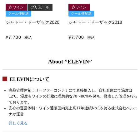
赤ワイン
プリムール
赤ワイン
クール便配送
クール便配送
シャトー・ドーザック2020
シャトー・ドーザック2018
¥
7,700
¥
7,700
税込
税込
About ”ELEVIN”
ELEVINについて
商品管理体制：リーファーコンテナにて直接輸入し、自社倉庫にて温度は
12℃、湿度もワインの貯蔵に理想的な70〜80%を保ち、徹底した管理を行っ
ております。
安心の運営体制：ワイン通販国内売上高17年連続No.1を誇る株式会社ベルー
ナが運営
詳しく見る