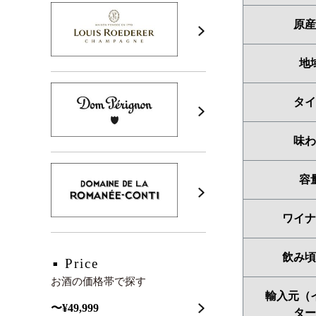
原産
地
タイ
味わ
容
ワイナ
飲み頃
Price
お酒の価格帯で探す
輸入元（
〜¥49,999
ター