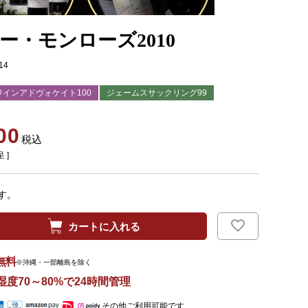
ー・モンローズ2010
14
ワインアドヴォケイト100
ジェームスサックリング99
00
税込
 ]
す。
カートに入れる
無料
※沖縄・一部離島を除く
湿度70～80%で24時間管理
その他ご利用可能です