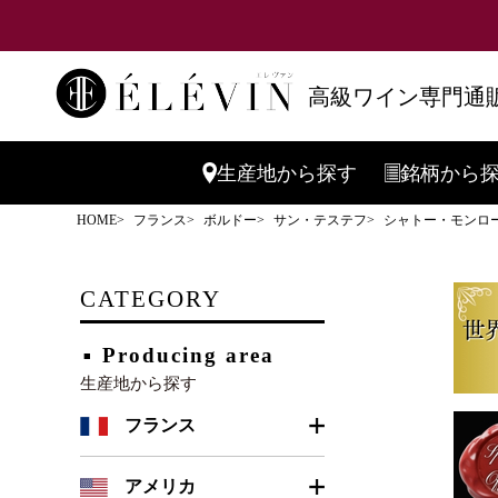
高級ワイン専門通販
生産地
から探す
銘柄
から
HOME
フランス
ボルドー
サン・テステフ
シャトー・モンローズ
CATEGORY
Producing area
生産地から探す
フランス
ボルドー
アメリカ