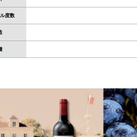
ル度数
造
種