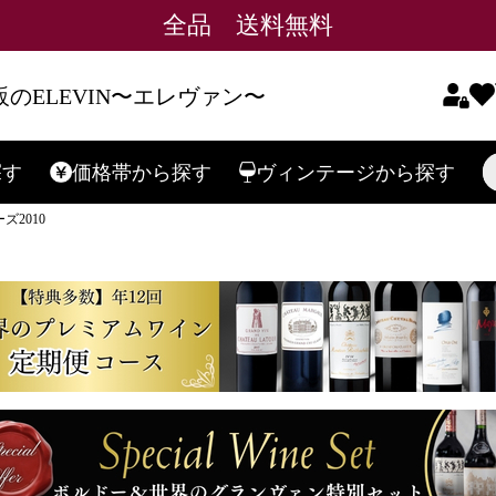
全品 送料無料
のELEVIN〜エレヴァン〜
探す
価格帯
から探す
ヴィンテージ
から探す
検索
2010