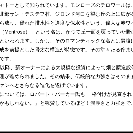
ャトーとして知られています。モンローズのテロワールは
北部サン・テステフ村、ジロンド河口を望む丘の上に広が
ら成り、優れた排水性と適度な保水性という、偉大な赤ワ
（Montrose）」という名は、かつて丘一面を覆ってい
といわれます。しかし、そのロマンティックな名とは裏腹
成を前提とした骨太な構造が特徴です。その堂々たる佇ま
です。
半ば以降、新オーナーによる大規模な投資によって畑と醸造
理が進められました。その結果、伝統的な力強さはそのま
ァンへとさらなる進化を遂げています。
については、ロバート・パーカー氏も 「格付けが見直さ
かもしれない。」と称賛しているほど！濃厚さと力強さで