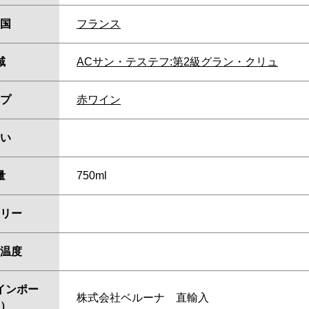
国
フランス
域
ACサン・テステフ:第2級グラン・クリュ
プ
赤ワイン
い
量
750ml
リー
温度
インポー
株式会社ベルーナ 直輸入
）