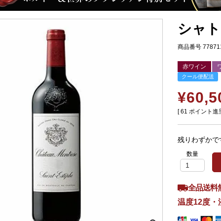
シャト
商品番号
77871
赤ワイン
クール便配送
¥
60,5
[
61
ポイント進呈
残りわずかで
全品送料
温度12度・