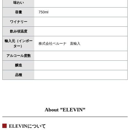
味わい
容量
750ml
ワイナリー
飲み頃温度
輸入元（インポー
株式会社ベルーナ 直輸入
ター）
アルコール度数
醸造
品種
About ”ELEVIN”
ELEVINについて