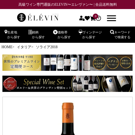
高級ワイン専門通販のELEVIN〜エレヴァン〜 | 全品送料無料
0
生産地
銘柄
価格帯
ヴィンテージ
キーワード
から探す
から探す
から探す
から探す
で検索する
HOME
イタリア
ソライア2018