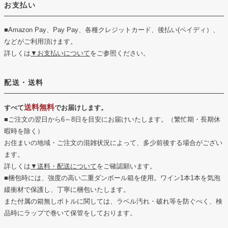
お支払い
■Amazon Pay、Pay Pay、各種クレジットカード、後払い(ペイディ）、
などがご利用頂けます。
詳しくは
▼お支払いについて
をご参照ください。
配送・送料
送料無料
すべて
でお届けします。
■ご注文の翌日から6～8日を目安にお届けいたします。（繁忙期・長期休
暇時を除く）
お住まいの地域・ご注文の混雑状況によって、多少前後する場合がござい
ます。
詳しくは
▼送料・配送について
をご確認願います。
■梱包時には、強度の高い二重ダンボール箱を使用。ワイン1本1本を気泡
緩衝材で保護し、丁寧に梱包いたします。
また付属の箱無しボトルに関しては、ラベル汚れ・破れ等を防ぐべく、検
品時にラップで巻いて保管をしております。