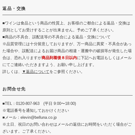
返品・交換
■ワインは食品という商品の性質上、お客様のご都合による返品・交換は
原則としてお受けすることが出来ません。予めご了承ください。
■商品の不具合、誤配送等の不具合による返品・交換について
※品質管理には十分留意しておりますが、万一商品に異変・不具合があっ
た場合や、誤配送によるお届け商品の相違・運搬中の破損等が発生した場
合は、恐れ入りますが
商品到着後８日以内
に下記へお電話もしくはメール
にてご連絡いただきますよう、お願い申し上げます。
詳しくは、
▼返品について
をご参照ください。
お問合せ先
■TEL：0120-807-963 (平日 9:00〜18:00)
※電話番号を通知しておかけください
■メール：elevin@belluna.co.jp
※土日、祝日のお問い合わせはメールの返信にお時間をいただく場合がご
ざいます。ご了承ください。