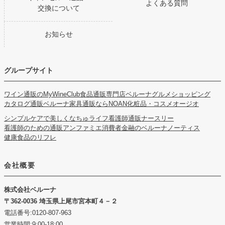
よくある質問
交換について
お知らせ
グループサイト
ワイン通販のMyWineClub
食品通販専門店ベルーナグルメショッピング
カタログ通販ベルーナ
家具通販ならNOAN
化粧品・コスメオージオ
シンプルケアで美しくなちゅライフ
看護師通販ナースリー
看護師のための通販アンファミエ
消費者金融のベルーナノーティス
健康食品のリフレ
会社概要
株式会社ベルーナ
362-0036 埼玉県上尾市宮本町４－２
電話番号:0120-807-963
営業時間:9:00-18:00