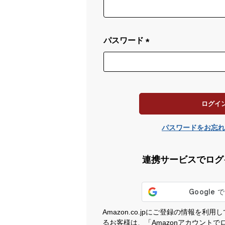
(
必
須
)
パスワード
(
必
須
)
ログイ
パスワードをお忘れ
連携サービスでログ
Amazon.co.jpにご登録の情報を
るお客様は、「Amazonアカウント