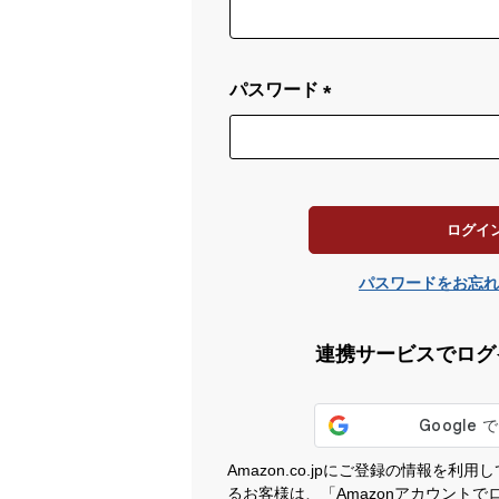
(
必
須
)
パスワード
(
必
須
)
ログイ
パスワードをお忘れ
連携サービスでログ
Amazon.co.jpにご登録の情報を
るお客様は、「Amazonアカウント