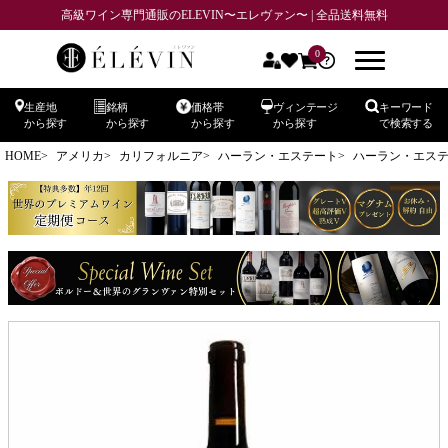
高級ワイン専門通販のELEVIN〜エレヴァン〜 | 全品送料無料
0
生産地
銘柄
価格帯
ヴィンテージ
キーワード
から探す
から探す
から探す
から探す
で検索する
HOME
アメリカ
カリフォルニア
ハーラン・エステート
ハーラン・エステー