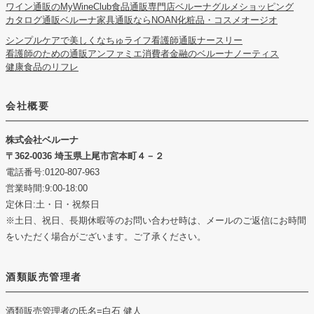
ワイン通販のMyWineClub
食品通販専門店ベルーナグルメショッピング
カタログ通販ベルーナ
家具通販ならNOAN
化粧品・コスメオージオ
シンプルケアで美しくなちゅライフ
看護師通販ナースリー
看護師のための通販アンファミエ
消費者金融のベルーナノーティス
健康食品のリフレ
会社概要
株式会社ベルーナ
362-0036 埼玉県上尾市宮本町４－２
電話番号:0120-807-963
営業時間:9:00-18:00
定休日:土・日・祝祭日
※土日、祝日、長期休暇等のお問い合わせ時は、メールのご返信にお時間
をいただく場合がございます。ご了承ください。
酒類販売管理者
酒類販売管理者の氏名
=白石 健人