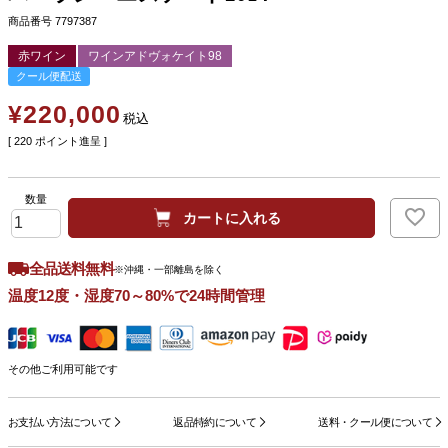
商品番号
7797387
赤ワイン
ワインアドヴォケイト98
クール便配送
¥
220,000
税込
[
220
ポイント進呈 ]
カートに入れる
全品送料無料
※沖縄・一部離島を除く
温度12度・湿度70～80%で24時間管理
その他ご利用可能です
お支払い方法について
返品特約について
送料・クール便について