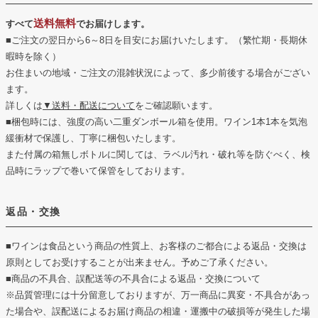
送料無料
すべて
でお届けします。
■ご注文の翌日から6～8日を目安にお届けいたします。（繁忙期・長期休
暇時を除く）
お住まいの地域・ご注文の混雑状況によって、多少前後する場合がござい
ます。
詳しくは
▼送料・配送について
をご確認願います。
■梱包時には、強度の高い二重ダンボール箱を使用。ワイン1本1本を気泡
緩衝材で保護し、丁寧に梱包いたします。
また付属の箱無しボトルに関しては、ラベル汚れ・破れ等を防ぐべく、検
品時にラップで巻いて保管をしております。
返品・交換
■ワインは食品という商品の性質上、お客様のご都合による返品・交換は
原則としてお受けすることが出来ません。予めご了承ください。
■商品の不具合、誤配送等の不具合による返品・交換について
※品質管理には十分留意しておりますが、万一商品に異変・不具合があっ
た場合や、誤配送によるお届け商品の相違・運搬中の破損等が発生した場