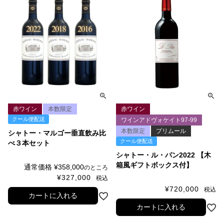
赤ワイン
本数限定
赤ワイン
クール便配送
ワインアドヴォケイト97-99
本数限定
プリムール
シャトー・マルゴー垂直飲み比
クール便配送
べ３本セット
シャトー・ル・パン2022 【木
箱風ギフトボックス付】
通常価格
¥
358,000
のところ
¥
327,000
税込
¥
720,000
税込
カートに入れる
カートに入れる