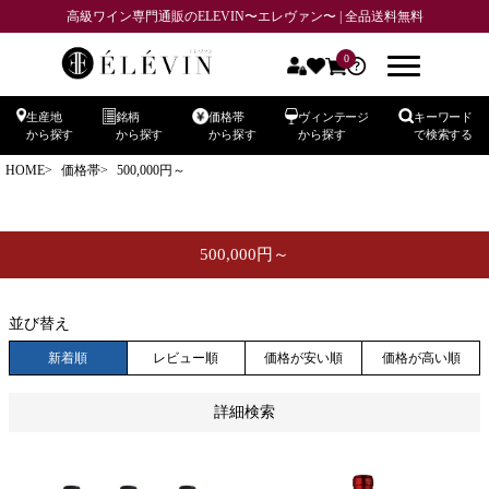
高級ワイン専門通販のELEVIN〜エレヴァン〜 | 全品送料無料
商品番号
0
生産地
銘柄
価格帯
ヴィンテージ
キーワード
在庫なし商品
から探す
から探す
から探す
から探す
で検索する
在庫なし商品を表示しない
HOME
価格帯
500,000円～
予約商品
予約商品のみを表示
500,000円～
並び順
新着順
登録順
価格が安い順
価格が高い順
並び替え
優先度順
レビュー順
キーワードヒット順
新着順
レビュー順
価格が安い順
価格が高い順
検索
詳細検索