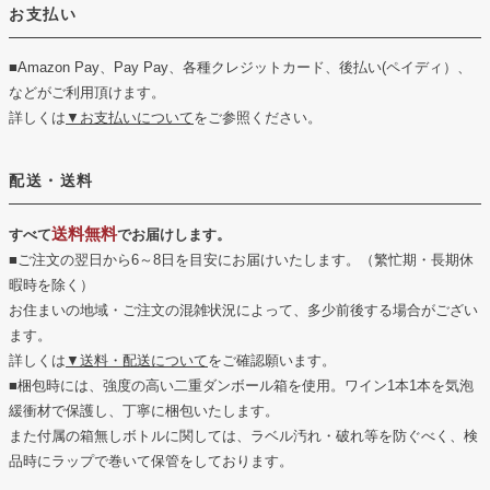
お支払い
■Amazon Pay、Pay Pay、各種クレジットカード、後払い(ペイディ）、
などがご利用頂けます。
詳しくは
▼お支払いについて
をご参照ください。
配送・送料
送料無料
すべて
でお届けします。
■ご注文の翌日から6～8日を目安にお届けいたします。（繁忙期・長期休
暇時を除く）
お住まいの地域・ご注文の混雑状況によって、多少前後する場合がござい
ます。
詳しくは
▼送料・配送について
をご確認願います。
■梱包時には、強度の高い二重ダンボール箱を使用。ワイン1本1本を気泡
緩衝材で保護し、丁寧に梱包いたします。
また付属の箱無しボトルに関しては、ラベル汚れ・破れ等を防ぐべく、検
品時にラップで巻いて保管をしております。