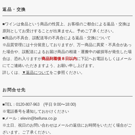
返品・交換
■ワインは食品という商品の性質上、お客様のご都合による返品・交換は
原則としてお受けすることが出来ません。予めご了承ください。
■商品の不具合、誤配送等の不具合による返品・交換について
※品質管理には十分留意しておりますが、万一商品に異変・不具合があっ
た場合や、誤配送によるお届け商品の相違・運搬中の破損等が発生した場
合は、恐れ入りますが
商品到着後８日以内
に下記へお電話もしくはメール
にてご連絡いただきますよう、お願い申し上げます。
詳しくは、
▼返品について
をご参照ください。
お問合せ先
■TEL：0120-807-963 (平日 9:00〜18:00)
※電話番号を通知しておかけください
■メール：elevin@belluna.co.jp
※土日、祝日のお問い合わせはメールの返信にお時間をいただく場合がご
ざいます。ご了承ください。