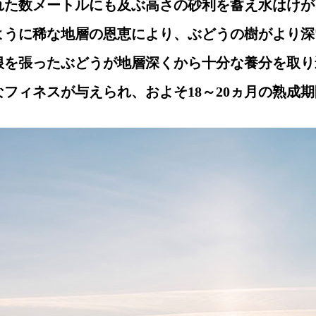
れた数メートルにも及ぶ高さの砂利を蓄え水はけが
ように稀な地層の恩恵により、ぶどうの樹がより深
根を張ったぶどうが地層深くから十分な養分を取り
なフィネスが与えられ、およそ18～20ヵ月の熟成