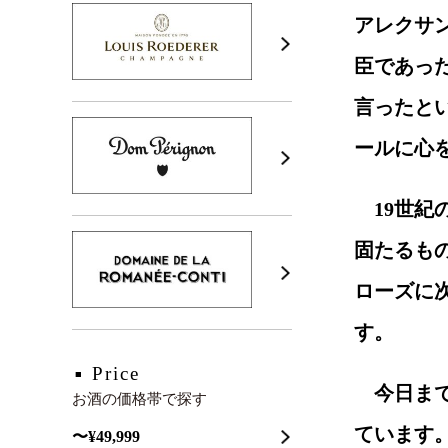
アレクサ
臣であっ
言ったと
ールに心
19世紀
固たるも
ローズに
す。
Price
今日ま
お酒の価格帯で探す
ています
〜¥49,999