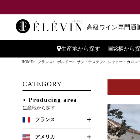
高級ワイン専門通販
生産地
から探す
銘柄
から
HOME
フランス
ボルドー
サン・テステフ
シャトー・カロン・セ
CATEGORY
Producing area
生産地から探す
フランス
ボルドー
アメリカ