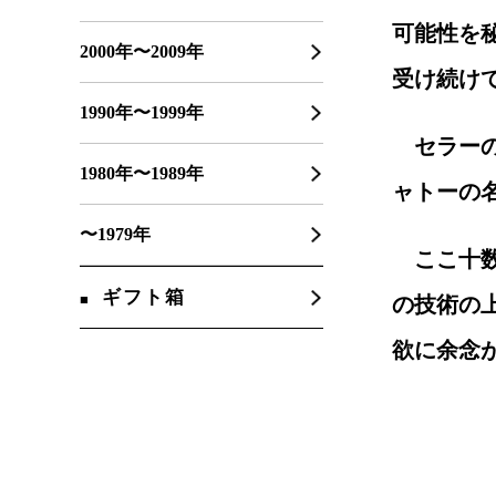
可能性を
2000年〜2009年
受け続け
1990年〜1999年
セラー
1980年〜1989年
ャトーの
〜1979年
ここ十
ギフト箱
の技術の
欲に余念