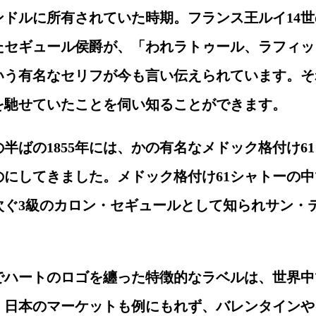
ンドルに所有されていた時期。フランス王ルイ14世
たセギュール侯爵が、「われラトゥール、ラフィッ
いう有名なセリフが今も言い伝えられています。そ
を馳せていたことを伺い知ることができます。
の半ばの1855年には、かの有名なメドック格付け
のにしてきました。メドック格付け61シャトーの中
次ぐ3級のカロン・セギュールとして知られサン・
でハートのロゴを纏った特徴的なラベルは、世界中
。日本のマーケットも例にもれず、バレンタインや