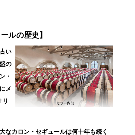
ュールの歴史】
古い
盛の
ン・
年にメ
オリ
大なカロン・セギュールは何十年も続く