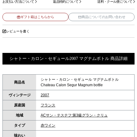
お支払い方法について
返品特約について
送料・クール便について
ギフト箱はこちらから
商品についてのお問い合わせ
レビューを書く
シャトー・カロン・セギュール2007 マグナムボトル 商品詳細
シャトー・カロン・セギュール マグナムボトル
商品名
Chateau Calon Segur Magnum bottle
ヴィンテージ
2007
原産国
フランス
地域
ACサン・テステフ:第3級グラン・クリュ
タイプ
赤ワイン
味わい