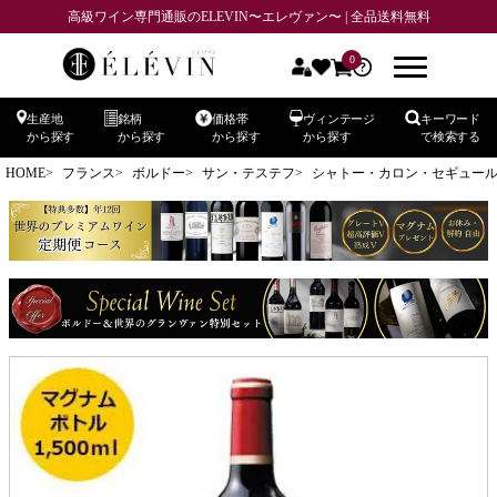
高級ワイン専門通販のELEVIN〜エレヴァン〜 | 全品送料無料
0
生産地
銘柄
価格帯
ヴィンテージ
キーワード
から探す
から探す
から探す
から探す
で検索する
HOME
フランス
ボルドー
サン・テステフ
シャトー・カロン・セギュール CH