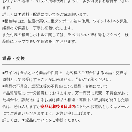
お住まいの地域・ご注文の混雑状況によって、多少前後する場合がござい
ます。
詳しくは
▼送料・配送について
をご確認願います。
■梱包時には、強度の高い二重ダンボール箱を使用。ワイン1本1本を気泡
緩衝材で保護し、丁寧に梱包いたします。
また付属の箱無しボトルに関しては、ラベル汚れ・破れ等を防ぐべく、検
品時にラップで巻いて保管をしております。
返品・交換
■ワインは食品という商品の性質上、お客様のご都合による返品・交換は
原則としてお受けすることが出来ません。予めご了承ください。
■商品の不具合、誤配送等の不具合による返品・交換について
※品質管理には十分留意しておりますが、万一商品に異変・不具合があっ
た場合や、誤配送によるお届け商品の相違・運搬中の破損等が発生した場
合は、恐れ入りますが
商品到着後８日以内
に下記へお電話もしくはメール
にてご連絡いただきますよう、お願い申し上げます。
詳しくは、
▼返品について
をご参照ください。