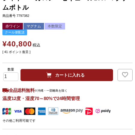
ムボトル
商品番号
7797382
赤ワイン
マグナム
本数限定
クール便配送
¥
40,800
税込
[
41
ポイント進呈 ]
カートに入れる
全品送料無料
※沖縄・一部離島を除く
温度12度・湿度70～80%で24時間管理
その他ご利用可能です