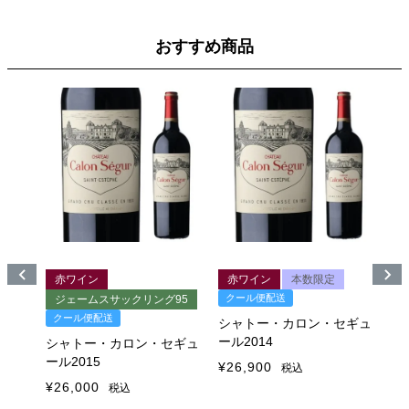
おすすめ商品
赤ワイン
赤ワイン
本数限定
クール便配送
ク
グ
ジェームスサックリング95
クール便配送
シャトー・カロン・セギュ
シ
-
ール2014
ール
シャトー・カロン・セギュ
ール2015
¥
26,900
¥
3
税込
セギュ
¥
26,000
税込