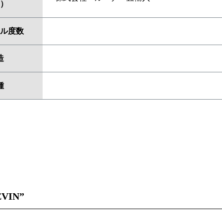
）
ル度数
造
種
EVIN”