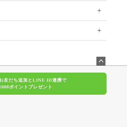
ペー
ジト
お友だち追加とLINE ID連携で
ップ
1000ポイントプレゼント
へ