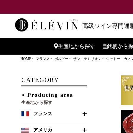
高級ワイン専門通販
生産地
から探す
銘柄
から
HOME
フランス
ボルドー
サン・テミリオン
シャトー・カノン2
CATEGORY
Producing area
生産地から探す
フランス
ボルドー
アメリカ