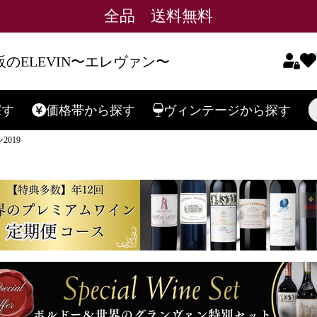
全品 送料無料
のELEVIN〜エレヴァン〜
探す
価格帯
から探す
ヴィンテージ
から探す
検索
019