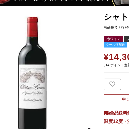
シャト
商品番号
77974
赤ワイン
クール便配送
¥
14,3
[
14
ポイント進呈
申
全品送料
温度12度・