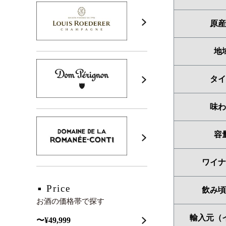
原産
地
タイ
味わ
容
ワイナ
Price
飲み頃
お酒の価格帯で探す
輸入元（
〜¥49,999