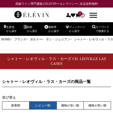
高級ワイン専門通販のELEVIN〜エレヴァン〜 | 全品送料無料
価格
0
〜
生産地
銘柄
価格帯
ヴィンテージ
キーワード
から探す
から探す
から探す
から探す
で検索する
商品番号
HOME
フランス
ボルドー
サン・ジュリアン
シャトー・レオヴィル・ラス・カーズ
在庫なし商品
在庫なし商品を表示しない
シャトー・レオヴィル・ラス・カーズ CH. LEOVILLE LAS
CASES
予約商品
予約商品のみを表示
シャトー・レオヴィル・ラス・カーズの商品一覧
並び順
新着順
登録順
価格が安い順
価格が高い順
並び替え
優先度順
レビュー順
キーワードヒット順
新着順
レビュー順
価格が安い順
価格が高い順
検索