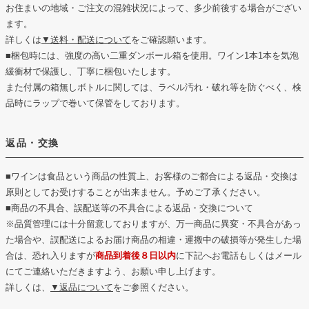
お住まいの地域・ご注文の混雑状況によって、多少前後する場合がござい
ます。
詳しくは
▼送料・配送について
をご確認願います。
■梱包時には、強度の高い二重ダンボール箱を使用。ワイン1本1本を気泡
緩衝材で保護し、丁寧に梱包いたします。
また付属の箱無しボトルに関しては、ラベル汚れ・破れ等を防ぐべく、検
品時にラップで巻いて保管をしております。
返品・交換
■ワインは食品という商品の性質上、お客様のご都合による返品・交換は
原則としてお受けすることが出来ません。予めご了承ください。
■商品の不具合、誤配送等の不具合による返品・交換について
※品質管理には十分留意しておりますが、万一商品に異変・不具合があっ
た場合や、誤配送によるお届け商品の相違・運搬中の破損等が発生した場
合は、恐れ入りますが
商品到着後８日以内
に下記へお電話もしくはメール
にてご連絡いただきますよう、お願い申し上げます。
詳しくは、
▼返品について
をご参照ください。