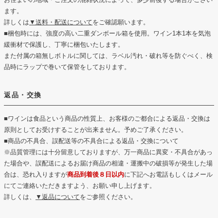
ます。
詳しくは
▼送料・配送について
をご確認願います。
■梱包時には、強度の高い二重ダンボール箱を使用。ワイン1本1本を気泡
緩衝材で保護し、丁寧に梱包いたします。
また付属の箱無しボトルに関しては、ラベル汚れ・破れ等を防ぐべく、検
品時にラップで巻いて保管をしております。
返品・交換
■ワインは食品という商品の性質上、お客様のご都合による返品・交換は
原則としてお受けすることが出来ません。予めご了承ください。
■商品の不具合、誤配送等の不具合による返品・交換について
※品質管理には十分留意しておりますが、万一商品に異変・不具合があっ
た場合や、誤配送によるお届け商品の相違・運搬中の破損等が発生した場
合は、恐れ入りますが
商品到着後８日以内
に下記へお電話もしくはメール
にてご連絡いただきますよう、お願い申し上げます。
詳しくは、
▼返品について
をご参照ください。