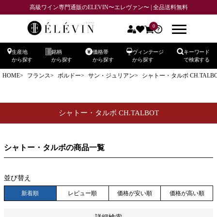
高級ワイン専門通販のELEVIN〜エレヴァン〜 | 全品送料無料
価格
0
〜
生産地
銘柄
価格帯
ヴィンテージ
キーワード
商品番号
から探す
から探す
から探す
から探す
で検索する
HOME
フランス
ボルドー
サン・ジュリアン
シャトー・タルボ CH.TALB
在庫なし商品
在庫なし商品を表示しない
シャトー・タルボ CH.TALBOT
予約商品
予約商品のみを表示
シャトー・タルボの商品一覧
並び順
新着順
登録順
価格が安い順
価格が高い順
並び替え
優先度順
レビュー順
キーワードヒット順
新着順
レビュー順
価格が安い順
価格が高い順
検索