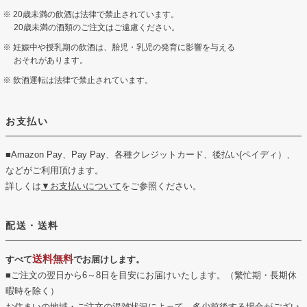
20歳未満の飲酒は法律で禁止されています。
20歳未満の酒類のご注文はご遠慮ください。
妊娠中や授乳期の飲酒は、胎児・乳児の発育に影響を与える
おそれがあります。
飲酒運転は法律で禁止されています。
お支払い
■Amazon Pay、Pay Pay、各種クレジットカード、後払い(ペイディ）、
などがご利用頂けます。
詳しくは
▼お支払いについて
をご参照ください。
配送・送料
送料無料
すべて
でお届けします。
■ご注文の翌日から6～8日を目安にお届けいたします。（繁忙期・長期休
暇時を除く）
お住まいの地域・ご注文の混雑状況によって、多少前後する場合がござい