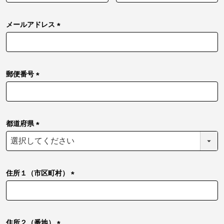
須
)
メールアドレス
(
必
須
)
郵便番号
(
必
須
)
都道府県
(
必
須
)
住所１（市区町村）
(
必
須
)
住所２（番地）