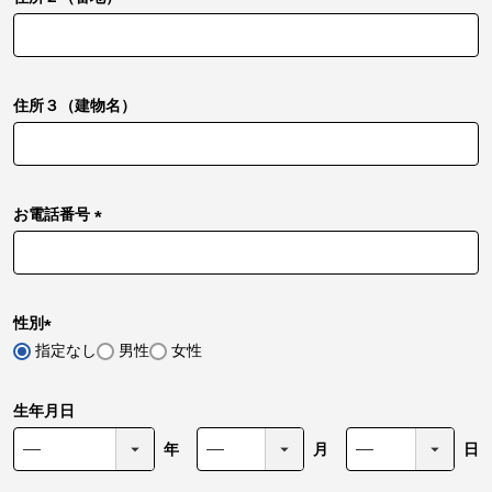
(
必
須
)
住所３（建物名）
お電話番号
(
必
須
)
性別
指定なし
男性
女性
(
必
須
生年月日
)