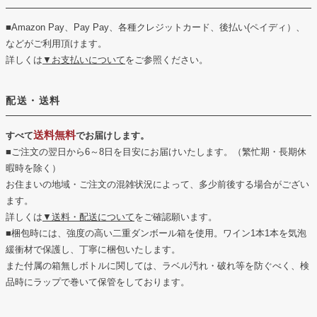
■Amazon Pay、Pay Pay、各種クレジットカード、後払い(ペイディ）、
などがご利用頂けます。
詳しくは
▼お支払いについて
をご参照ください。
配送・送料
送料無料
すべて
でお届けします。
■ご注文の翌日から6～8日を目安にお届けいたします。（繁忙期・長期休
暇時を除く）
お住まいの地域・ご注文の混雑状況によって、多少前後する場合がござい
ます。
詳しくは
▼送料・配送について
をご確認願います。
■梱包時には、強度の高い二重ダンボール箱を使用。ワイン1本1本を気泡
緩衝材で保護し、丁寧に梱包いたします。
また付属の箱無しボトルに関しては、ラベル汚れ・破れ等を防ぐべく、検
品時にラップで巻いて保管をしております。