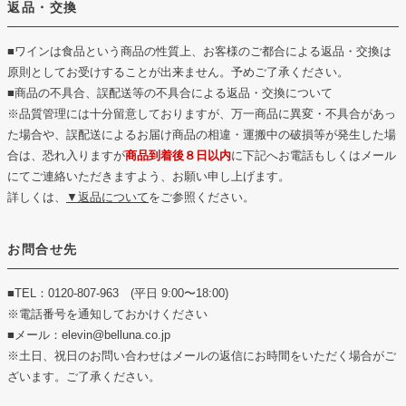
返品・交換
■ワインは食品という商品の性質上、お客様のご都合による返品・交換は
原則としてお受けすることが出来ません。予めご了承ください。
■商品の不具合、誤配送等の不具合による返品・交換について
※品質管理には十分留意しておりますが、万一商品に異変・不具合があっ
た場合や、誤配送によるお届け商品の相違・運搬中の破損等が発生した場
合は、恐れ入りますが
商品到着後８日以内
に下記へお電話もしくはメール
にてご連絡いただきますよう、お願い申し上げます。
詳しくは、
▼返品について
をご参照ください。
お問合せ先
■TEL：0120-807-963 (平日 9:00〜18:00)
※電話番号を通知しておかけください
■メール：elevin@belluna.co.jp
※土日、祝日のお問い合わせはメールの返信にお時間をいただく場合がご
ざいます。ご了承ください。