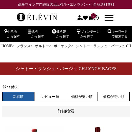
高級ワイン専門通販のELEVIN〜エレヴァン〜 | 全品送料無料
商品番号
0
生産地
銘柄
価格帯
ヴィンテージ
キーワード
在庫なし商品
から探す
から探す
から探す
から探す
で検索する
在庫なし商品を表示しない
HOME
フランス
ボルドー
ポイヤック
シャトー・ランシュ・バージュ CH.LY
予約商品
予約商品のみを表示
シャトー・ランシュ・バージュ CH.LYNCH BAGES
並び順
新着順
登録順
価格が安い順
価格が高い順
並び替え
優先度順
レビュー順
キーワードヒット順
新着順
レビュー順
価格が安い順
価格が高い順
検索
詳細検索