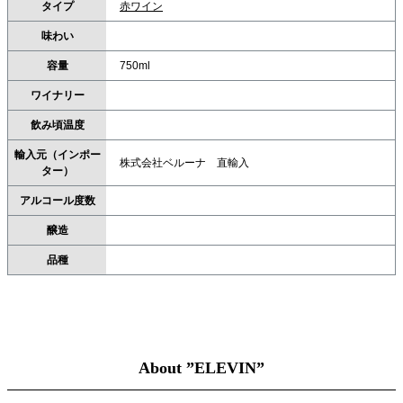
タイプ
赤ワイン
味わい
容量
750ml
ワイナリー
飲み頃温度
輸入元（インポー
株式会社ベルーナ 直輸入
ター）
アルコール度数
醸造
品種
About ”ELEVIN”