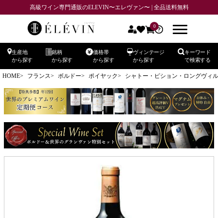
高級ワイン専門通販のELEVIN〜エレヴァン〜 | 全品送料無料
0
生産地
銘柄
価格帯
ヴィンテージ
キーワード
から探す
から探す
から探す
から探す
で検索する
HOME
フランス
ボルドー
ポイヤック
シャトー・ピション・ロングヴィル・