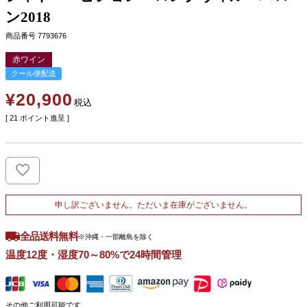
ン2018
商品番号
7793676
赤ワイン
クール便配送
¥
20,900
税込
[
21
ポイント進呈 ]
申し訳ございません。ただいま在庫がございません。
全品送料無料
※沖縄・一部離島を除く
温度12度・湿度70～80%で24時間管理
その他ご利用可能です