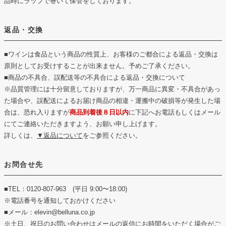
品時にラップで巻いて保管をしております。
返品・交換
■ワインは食品という商品の性質上、お客様のご都合による返品・交換は
原則としてお受けすることが出来ません。予めご了承ください。
■商品の不具合、誤配送等の不具合による返品・交換について
※品質管理には十分留意しておりますが、万一商品に異変・不具合があっ
た場合や、誤配送によるお届け商品の相違・運搬中の破損等が発生した場
合は、恐れ入りますが
商品到着後８日以内
に下記へお電話もしくはメール
にてご連絡いただきますよう、お願い申し上げます。
詳しくは、
▼返品について
をご参照ください。
お問合せ先
■TEL：0120-807-963 (平日 9:00〜18:00)
※電話番号を通知しておかけください
■メール：elevin@belluna.co.jp
※土日、祝日のお問い合わせはメールの返信にお時間をいただく場合がご