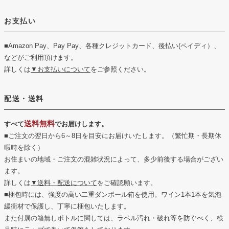
お支払い
■Amazon Pay、Pay Pay、各種クレジットカード、後払い(ペイディ）、
などがご利用頂けます。
詳しくは
▼お支払いについて
をご参照ください。
配送・送料
送料無料
すべて
でお届けします。
■ご注文の翌日から6～8日を目安にお届けいたします。（繁忙期・長期休
暇時を除く）
お住まいの地域・ご注文の混雑状況によって、多少前後する場合がござい
ます。
詳しくは
▼送料・配送について
をご確認願います。
■梱包時には、強度の高い二重ダンボール箱を使用。ワイン1本1本を気泡
緩衝材で保護し、丁寧に梱包いたします。
また付属の箱無しボトルに関しては、ラベル汚れ・破れ等を防ぐべく、検