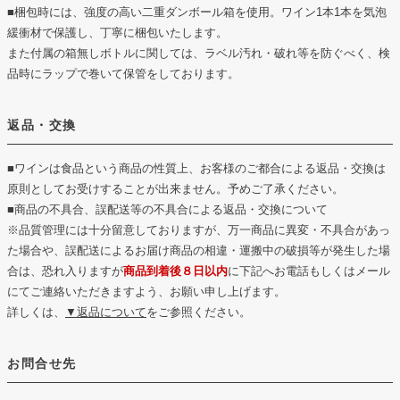
■梱包時には、強度の高い二重ダンボール箱を使用。ワイン1本1本を気泡
緩衝材で保護し、丁寧に梱包いたします。
また付属の箱無しボトルに関しては、ラベル汚れ・破れ等を防ぐべく、検
品時にラップで巻いて保管をしております。
返品・交換
■ワインは食品という商品の性質上、お客様のご都合による返品・交換は
原則としてお受けすることが出来ません。予めご了承ください。
■商品の不具合、誤配送等の不具合による返品・交換について
※品質管理には十分留意しておりますが、万一商品に異変・不具合があっ
た場合や、誤配送によるお届け商品の相違・運搬中の破損等が発生した場
合は、恐れ入りますが
商品到着後８日以内
に下記へお電話もしくはメール
にてご連絡いただきますよう、お願い申し上げます。
詳しくは、
▼返品について
をご参照ください。
お問合せ先