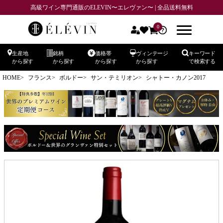
高級ワイン専門通販のELEVIN〜エレヴァン〜 | 全品送料無料
0
生産地
銘柄
価格帯
ヴィンテージ
キーワード
から探す
から探す
から探す
から探す
で検索する
HOME
フランス
ボルドー
サン・テミリオン
シャトー・カノン2017