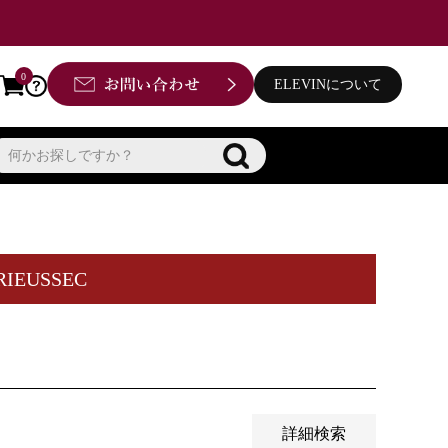
0
ELEVINについて
品
し商品を表示しない
品のみを表示
登録順
価格が安い順
価格が高い順
優先度順
EUSSEC
ー順
キーワードヒット順
詳細検索