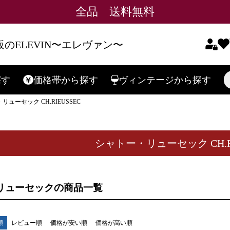
全品 送料無料
のELEVIN〜エレヴァン〜
在庫なし商
在庫な
探す
価格帯
から探す
ヴィンテージ
から探す
検索
予約商品
リューセック CH.RIEUSSEC
予約商
〜
並び順
新着順
シャトー・リューセック CH.RI
レビュ
リューセックの商品一覧
検索
順
レビュー順
価格が安い順
価格が高い順