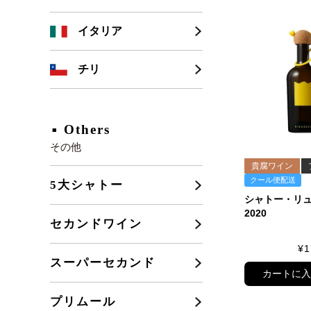
シャンパーニュ
カリフォルニア
イタリア
ブルゴーニュ
チリ
フランスその他
Others
その他
貴腐ワイン
クール便配送
5大シャトー
シャトー・リ
2020
セカンドワイン
¥
1
スーパーセカンド
カートに
プリムール