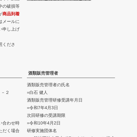
中の破損等
が
商品到着
はメールに
い申し上げ
照くださ
酒類販売管理者
酒類販売管理者の氏名
４－２
=白石 健人
酒類販売管理研修受講年月日
=令和7年4月3日
次回研修の受講期限
い合わせ時
=令和10年4月2日
ただく場合
研修実施団体名