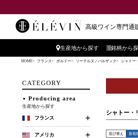
高級ワイン専門通販
キーワード
生産地
から探す
銘柄
から
HOME
フランス
ボルドー
ソーテルヌ／バルザック
シャトー・
価格
CATEGORY
商品番号
Producing area
生産地から探す
シャトー・
フランス
並び替え
新着
ボルドー
アメリカ