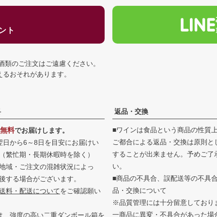
ゼント
の酒類のご注文はご遠慮ください。
える
おそれがあります。
料
返品・交換
無料
■ワインは食品という商品の性質
でお届けします。
ご都合による返品・交換は原則と
翌日から6～8日を目安にお届けい
することが出来ません。予めご了
（繁忙期・長期休暇時を除く）
い。
地域・ご注文の混雑状況によっ
■商品の不具合、誤配送等の不具
後する場合がございます。
品・交換について
送料・配送について
をご確認願い
※品質管理には十分留意しており
一商品に異変・不具合があった場
は、強度の高い二重ダンボール箱を