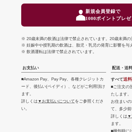
新規会員登録で
1000ポイントプレ
20歳未満の飲酒は法律で禁止されています。
20歳未満
妊娠中や授乳期の飲酒は、胎児・乳児の発育に影響を与
飲酒運転は法律で禁止されています。
お支払い
配送・送
■Amazon Pay、Pay Pay、各種クレジットカ
送料
すべて
ード、後払い(ペイディ）、などがご利用頂け
■ご注文の
ます。
たします。
詳しくは
▼お支払いについて
をご参照くださ
お住まいの
い。
て、多少前
詳しくは
▼
ます。
■梱包時に