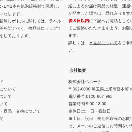
送によるお届け商品の相違・運搬
ン1本1本を気泡緩衝材で保護し、
が発生した場合は、恐れ入ります
いたします。
後８日以内
に下記へお電話もしく
箱無しボトルに関しては、ラベル
てご連絡いただきますよう、お願
等を防ぐべく、検品時にラップで
ます。
をしております。
詳しくは、
▼返品について
をご参
い。
会社概要
ド
株式会社ベルーナ
について
362-0036 埼玉県上尾市宮本町
ついて
電話番号:0120-807-963
いて
営業時間:9:00-18:00
・返品・
交換について
定休日:土・日・祝祭日
問
※土日、祝日、長期休暇等のお問
は、メールのご返信にお時間をい