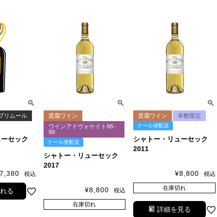
プリムール
貴腐ワイン
貴腐ワイン
本数限定
クール便配送
ワインアドヴォケイト96-
98
ューセック
シャトー・リューセック
クール便配送
2011
シャトー・リューセック
2017
7,380
¥
8,800
税込
税込
在庫切れ
¥
8,800
税込
入れる
在庫切れ
詳細を見る