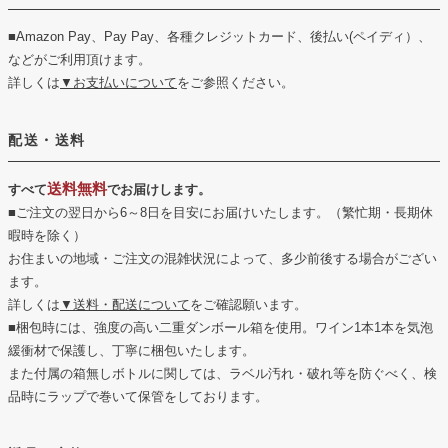
■Amazon Pay、Pay Pay、各種クレジットカード、後払い(ペイディ）、
などがご利用頂けます。
詳しくは
▼お支払いについて
をご参照ください。
配送・送料
送料無料
すべて
でお届けします。
■ご注文の翌日から6～8日を目安にお届けいたします。（繁忙期・長期休
暇時を除く）
お住まいの地域・ご注文の混雑状況によって、多少前後する場合がござい
ます。
詳しくは
▼送料・配送について
をご確認願います。
■梱包時には、強度の高い二重ダンボール箱を使用。ワイン1本1本を気泡
緩衝材で保護し、丁寧に梱包いたします。
また付属の箱無しボトルに関しては、ラベル汚れ・破れ等を防ぐべく、検
品時にラップで巻いて保管をしております。