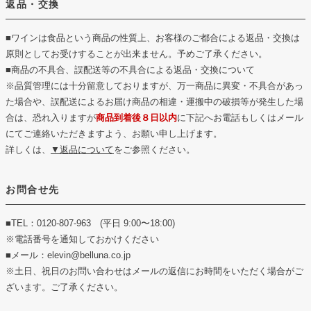
返品・交換
■ワインは食品という商品の性質上、お客様のご都合による返品・交換は
原則としてお受けすることが出来ません。予めご了承ください。
■商品の不具合、誤配送等の不具合による返品・交換について
※品質管理には十分留意しておりますが、万一商品に異変・不具合があっ
た場合や、誤配送によるお届け商品の相違・運搬中の破損等が発生した場
合は、恐れ入りますが
商品到着後８日以内
に下記へお電話もしくはメール
にてご連絡いただきますよう、お願い申し上げます。
詳しくは、
▼返品について
をご参照ください。
お問合せ先
■TEL：0120-807-963 (平日 9:00〜18:00)
※電話番号を通知しておかけください
■メール：elevin@belluna.co.jp
※土日、祝日のお問い合わせはメールの返信にお時間をいただく場合がご
ざいます。ご了承ください。