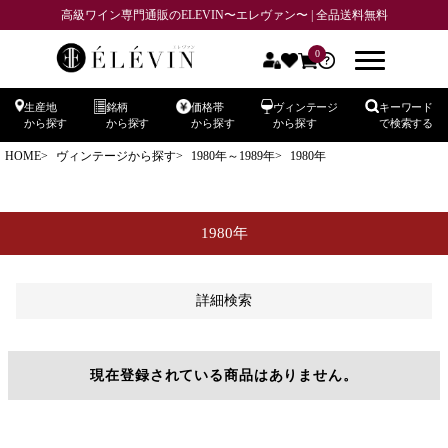
高級ワイン専門通販のELEVIN〜エレヴァン〜 | 全品送料無料
在庫なし商品
0
在庫なし商品を表示しない
予約商品
生産地
銘柄
価格帯
ヴィンテージ
キーワード
から探す
から探す
から探す
から探す
で検索する
予約商品のみを表示
HOME
ヴィンテージから探す
1980年～1989年
1980年
並び順
新着順
登録順
価格が安い順
価格が高い順
優先度順
レビュー順
キーワードヒット順
1980年
検索
詳細検索
現在登録されている商品はありません。