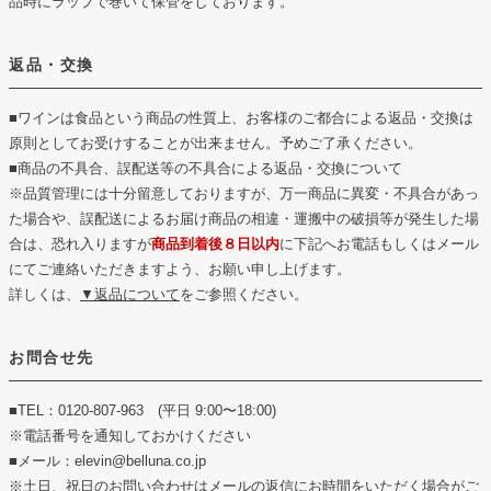
品時にラップで巻いて保管をしております。
返品・交換
■ワインは食品という商品の性質上、お客様のご都合による返品・交換は
原則としてお受けすることが出来ません。予めご了承ください。
■商品の不具合、誤配送等の不具合による返品・交換について
※品質管理には十分留意しておりますが、万一商品に異変・不具合があっ
た場合や、誤配送によるお届け商品の相違・運搬中の破損等が発生した場
合は、恐れ入りますが
商品到着後８日以内
に下記へお電話もしくはメール
にてご連絡いただきますよう、お願い申し上げます。
詳しくは、
▼返品について
をご参照ください。
お問合せ先
■TEL：0120-807-963 (平日 9:00〜18:00)
※電話番号を通知しておかけください
■メール：elevin@belluna.co.jp
※土日、祝日のお問い合わせはメールの返信にお時間をいただく場合がご