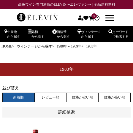
高級ワイン専門通販のELEVIN〜エレヴァン〜 | 全品送料無料
商品番号
0
生産地
銘柄
価格帯
ヴィンテージ
キーワード
在庫なし商品
から探す
から探す
から探す
から探す
で検索する
在庫なし商品を表示しない
HOME
ヴィンテージから探す
1980年～1989年
1983年
予約商品
予約商品のみを表示
1983年
並び順
新着順
登録順
価格が安い順
価格が高い順
並び替え
優先度順
レビュー順
キーワードヒット順
新着順
レビュー順
価格が安い順
価格が高い順
検索
詳細検索