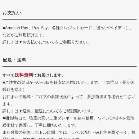
お支払い
■Amazon Pay、Pay Pay、各種クレジットカード、後払い(ペイディ）、
などがご利用頂けます。
詳しくは
▼お支払いについて
をご参照ください。
配送・送料
送料無料
すべて
でお届けします。
■ご注文の翌日から6～8日を目安にお届けいたします。（繁忙期・長期休
暇時を除く）
お住まいの地域・ご注文の混雑状況によって、多少前後する場合がござい
ます。
詳しくは
▼送料・配送について
をご確認願います。
■梱包時には、強度の高い二重ダンボール箱を使用。ワイン1本1本を気泡
緩衝材で保護し、丁寧に梱包いたします。
また付属の箱無しボトルに関しては、ラベル汚れ・破れ等を防ぐべく、検