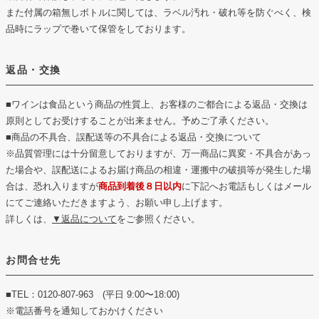
また付属の箱無しボトルに関しては、ラベル汚れ・破れ等を防ぐべく、検
品時にラップで巻いて保管をしております。
返品・交換
■ワインは食品という商品の性質上、お客様のご都合による返品・交換は
原則としてお受けすることが出来ません。予めご了承ください。
■商品の不具合、誤配送等の不具合による返品・交換について
※品質管理には十分留意しておりますが、万一商品に異変・不具合があっ
た場合や、誤配送によるお届け商品の相違・運搬中の破損等が発生した場
合は、恐れ入りますが
商品到着後８日以内
に下記へお電話もしくはメール
にてご連絡いただきますよう、お願い申し上げます。
詳しくは、
▼返品について
をご参照ください。
お問合せ先
■TEL：0120-807-963 (平日 9:00〜18:00)
※電話番号を通知しておかけください