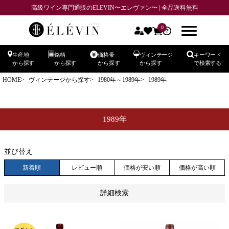
高級ワイン専門通販のELEVIN〜エレヴァン〜 | 全品送料無料
商品番号
0
生産地
銘柄
価格帯
ヴィンテージ
キーワード
在庫なし商品
から探す
から探す
から探す
から探す
で検索する
在庫なし商品を表示しない
HOME
ヴィンテージから探す
1980年～1989年
1989年
予約商品
予約商品のみを表示
1989年
並び順
新着順
登録順
価格が安い順
価格が高い順
並び替え
優先度順
レビュー順
キーワードヒット順
新着順
レビュー順
価格が安い順
価格が高い順
検索
詳細検索