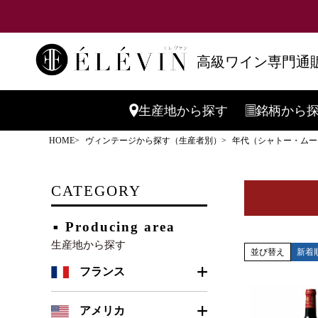
キーワード
高級ワイン専門通販
価格
生産地
から探す
銘柄
から
HOME
ヴィンテージから探す（生産者別）
年代（シャトー・ムー
商品番号
CATEGORY
Producing area
生産地から探す
並び替え
新着
フランス
ボルドー
アメリカ