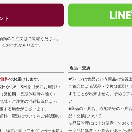
ゼント
の酒類のご注文はご遠慮ください。
える
おそれがあります。
料
返品・交換
無料
■ワインは食品という商品の性質
でお届けします。
ご都合による返品・交換は原則と
翌日から6～8日を目安にお届けい
することが出来ません。予めご了
（繁忙期・長期休暇時を除く）
い。
地域・ご注文の混雑状況によっ
■商品の不具合、誤配送等の不具
後する場合がございます。
品・交換について
送料・配送について
をご確認願い
※品質管理には十分留意しており
一商品に異変・不具合があった場
は、強度の高い二重ダンボール箱を