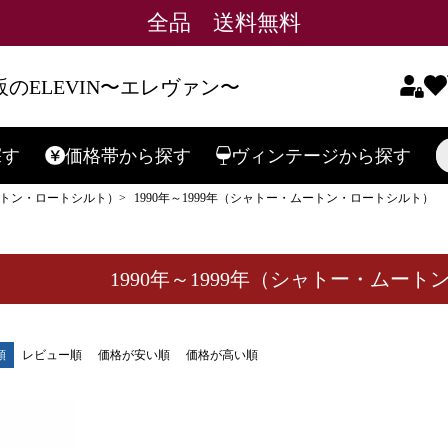
全品 送料無料
在庫なし商
在庫な
のELEVIN〜エレヴァン〜
予約商品
予約商
〜
探す
価格帯
から探す
ヴィンテージ
から探す
検索
並び順
新着順
トン・ロートシルト）
1990年～1999年（シャトー・ムートン・ロートシルト）
レビュ
1990年～1999年（シャトー・ムー
検索
順
レビュー順
価格が安い順
価格が高い順