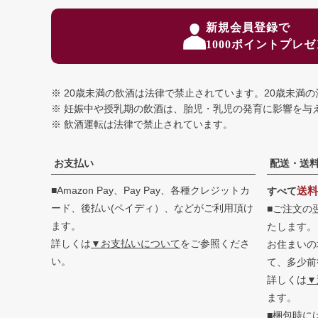
新規会員登録で
1000ポイントプレ
20歳未満の飲酒は法律で禁止されています。
20歳未満
妊娠中や授乳期の飲酒は、胎児・乳児の発育に影響を与
飲酒運転は法律で禁止されています。
お支払い
配送・送
■Amazon Pay、Pay Pay、各種クレジットカ
送料
すべて
ード、後払い(ペイディ）、などがご利用頂け
■ご注文の
ます。
たします。
詳しくは
▼お支払いについて
をご参照くださ
お住まいの
い。
て、多少前
詳しくは
▼
ます。
■梱包時に