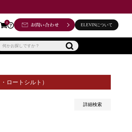
品
し商品を表示しない
0
ELEVINについて
品のみを表示
登録順
価格が安い順
価格が高い順
優先度順
ー順
キーワードヒット順
トン・ロートシルト）
詳細検索