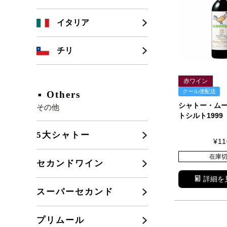
シャンパーニュ
カリフォルニア
イタリア
ブルゴーニュ
チリ
フランスその他
赤ワイン
クール便配送
Others
シャトー・ム
その他
トシルト1999
5大シャトー
¥
11
在庫
セカンドワイン
詳細を
スーパーセカンド
プリムール