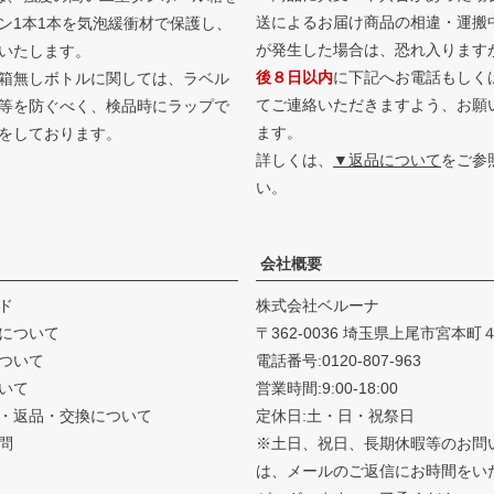
送によるお届け商品の相違・運搬
ン1本1本を気泡緩衝材で保護し、
が発生した場合は、恐れ入ります
いたします。
後８日以内
に下記へお電話もしく
箱無しボトルに関しては、ラベル
てご連絡いただきますよう、お願
等を防ぐべく、検品時にラップで
ます。
をしております。
詳しくは、
▼返品について
をご参
い。
会社概要
ド
株式会社ベルーナ
について
362-0036 埼玉県上尾市宮本町
ついて
電話番号:0120-807-963
いて
営業時間:9:00-18:00
・返品・
交換について
定休日:土・日・祝祭日
問
※土日、祝日、長期休暇等のお問
は、メールのご返信にお時間をい