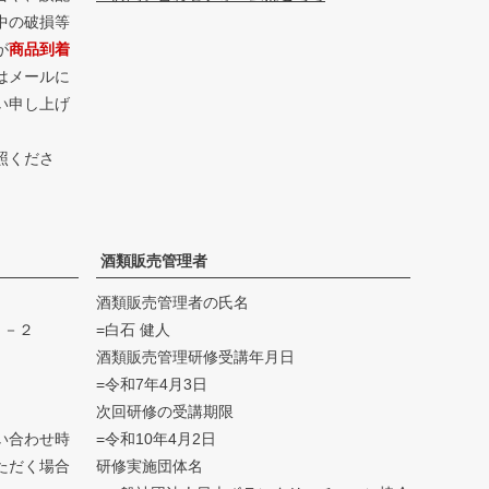
中の破損等
が
商品到着
はメールに
い申し上げ
照くださ
酒類販売管理者
酒類販売管理者の氏名
４－２
=白石 健人
酒類販売管理研修受講年月日
=令和7年4月3日
次回研修の受講期限
い合わせ時
=令和10年4月2日
ただく場合
研修実施団体名