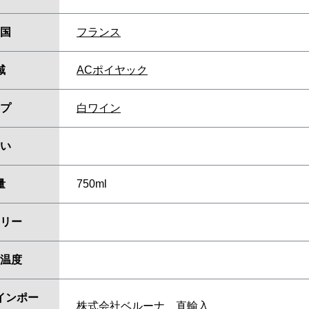
国
フランス
域
ACポイヤック
プ
白ワイン
い
量
750ml
リー
温度
インポー
株式会社ベルーナ 直輸入