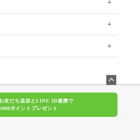
ペー
ジト
お友だち追加とLINE ID連携で
ップ
1000ポイントプレゼント
へ