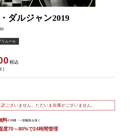
・ダルジャン2019
90
プリムール
00
税込
 ]
し訳ございません。ただいま在庫がございません。
無料
※沖縄・一部離島を除く
湿度70～80%で24時間管理