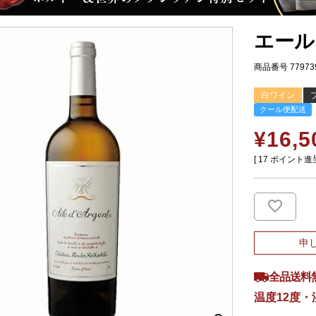
エール
商品番号
77973
白ワイン
クール便配送
¥
16,5
[
17
ポイント進呈
申
全品送料
温度12度・