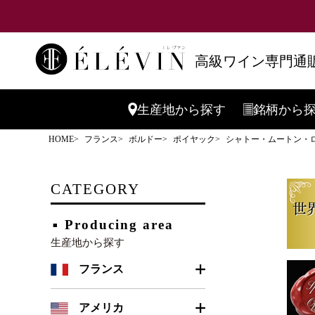
高級ワイン専門通販
生産地
から探す
銘柄
から
HOME
フランス
ボルドー
ポイヤック
シャトー・ムートン・ロート
CATEGORY
Producing area
生産地から探す
フランス
ボルドー
アメリカ