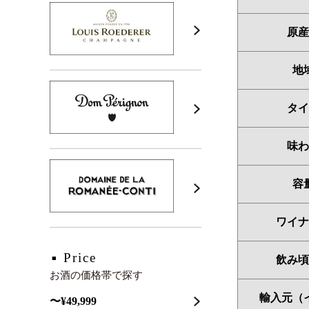
原産
地
タイ
味わ
容
ワイナ
Price
飲み頃
お酒の価格帯で探す
輸入元（
〜¥49,999