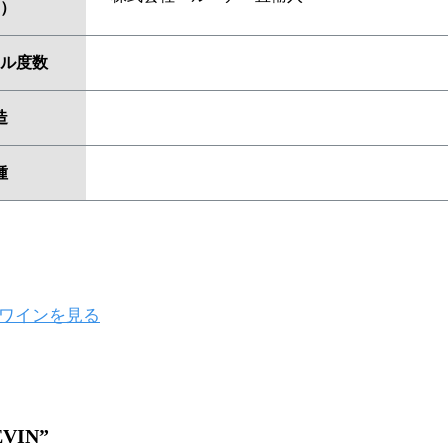
）
ル度数
造
種
ワインを見る
EVIN”