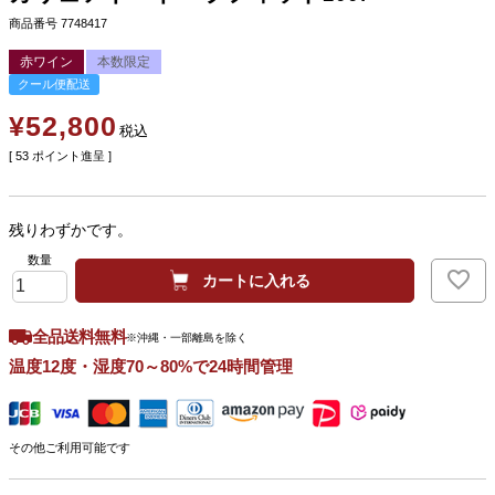
商品番号
7748417
赤ワイン
本数限定
クール便配送
¥
52,800
税込
[
53
ポイント進呈 ]
残りわずかです。
カートに入れる
全品送料無料
※沖縄・一部離島を除く
温度12度・湿度70～80%で24時間管理
その他ご利用可能です