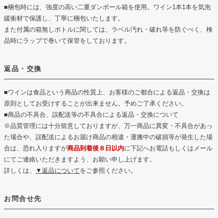
■梱包時には、強度の高い二重ダンボール箱を使用。ワイン1本1本を気泡
緩衝材で保護し、丁寧に梱包いたします。
また付属の箱無しボトルに関しては、ラベル汚れ・破れ等を防ぐべく、検
品時にラップで巻いて保管をしております。
返品・交換
■ワインは食品という商品の性質上、お客様のご都合による返品・交換は
原則としてお受けすることが出来ません。予めご了承ください。
■商品の不具合、誤配送等の不具合による返品・交換について
※品質管理には十分留意しておりますが、万一商品に異変・不具合があっ
た場合や、誤配送によるお届け商品の相違・運搬中の破損等が発生した場
合は、恐れ入りますが
商品到着後８日以内
に下記へお電話もしくはメール
にてご連絡いただきますよう、お願い申し上げます。
詳しくは、
▼返品について
をご参照ください。
お問合せ先