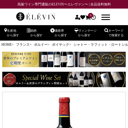
高級ワイン専門通販のELEVIN〜エレヴァン〜 | 全品送料無料
0
生産地
銘柄
価格帯
ヴィンテージ
キーワード
から探す
から探す
から探す
から探す
で検索する
HOME
フランス
ボルドー
ポイヤック
シャトー・ラフィット・ロートシルト CH.