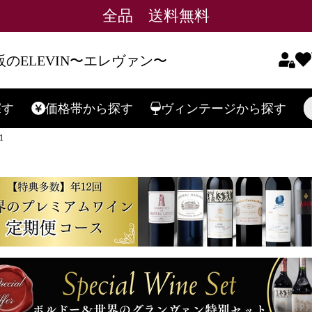
全品 送料無料
のELEVIN〜エレヴァン〜
探す
価格帯
から探す
ヴィンテージ
から探す
検索
1