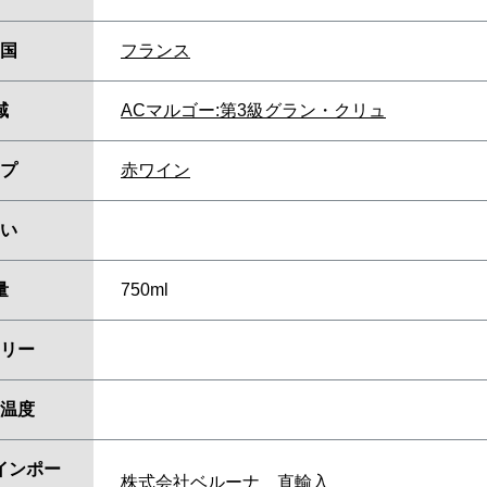
国
フランス
域
ACマルゴー:第3級グラン・クリュ
プ
赤ワイン
い
量
750ml
リー
温度
インポー
株式会社ベルーナ 直輸入