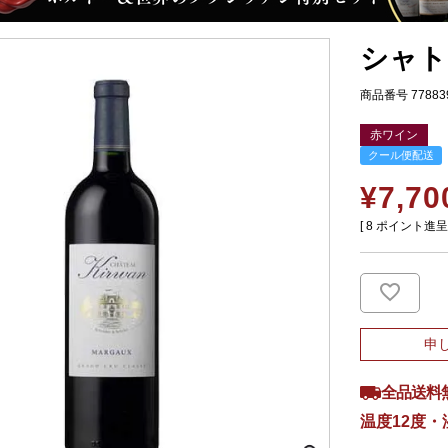
シャト
商品番号
77883
赤ワイン
クール便配送
¥
7,70
[
8
ポイント進呈 
申
全品送料
温度12度・