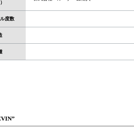
）
ル度数
造
種
EVIN”