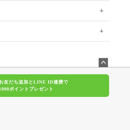
ペー
ジト
お友だち追加とLINE ID連携で
ップ
1000ポイントプレゼント
へ