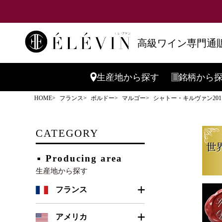
高級ワイン専門通販
生産地
から探す
銘柄
から
HOME
フランス
ボルドー
マルゴー
シャトー・キルヴァン201
CATEGORY
Producing area
生産地から探す
フランス
ボルドー
アメリカ