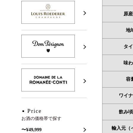
原産
地
タイ
味わ
容
ワイナ
Price
飲み頃
お酒の価格帯で探す
輸入元（
〜¥49,999