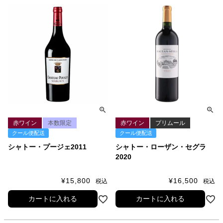
赤ワイン
本数限定
赤ワイン
プリムール
クール便配送
クール便配送
シャトー・プージェ2011
シャトー・ローザン・セグラ
2020
¥
15,800
¥
16,500
税込
税込
カートに入れる
カートに入れる