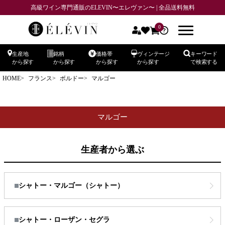
高級ワイン専門通販のELEVIN〜エレヴァン〜 | 全品送料無料
0
生産地
銘柄
価格帯
ヴィンテージ
キーワード
から探す
から探す
から探す
から探す
で検索する
HOME
フランス
ボルドー
マルゴー
マルゴー
生産者から選ぶ
シャトー・マルゴー（シャトー）
シャトー・ローザン・セグラ