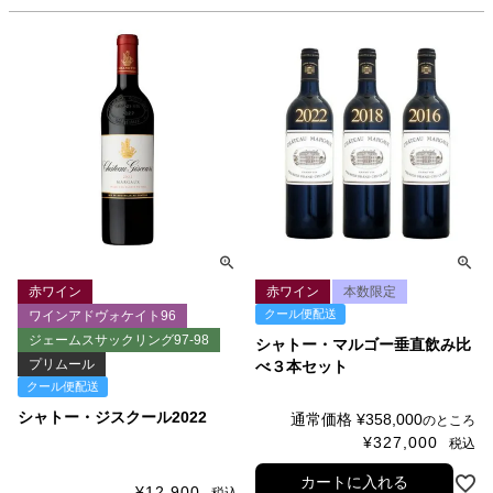
赤ワイン
赤ワイン
本数限定
クール便配送
ワインアドヴォケイト96
ジェームスサックリング97-98
シャトー・マルゴー垂直飲み比
プリムール
べ３本セット
クール便配送
シャトー・ジスクール2022
通常価格
¥
358,000
のところ
¥
327,000
税込
カートに入れる
¥
12,900