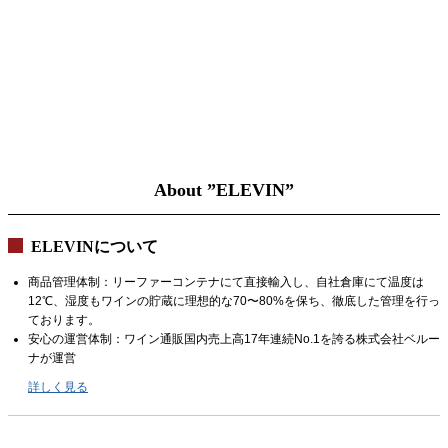
About ”ELEVIN”
ELEVINについて
商品管理体制：リーファーコンテナにて直接輸入し、自社倉庫にて温度は
12℃、湿度もワインの貯蔵に理想的な70〜80%を保ち、徹底した管理を行っ
ております。
安心の運営体制：ワイン通販国内売上高17年連続No.1を誇る株式会社ベルー
ナが運営
詳しく見る