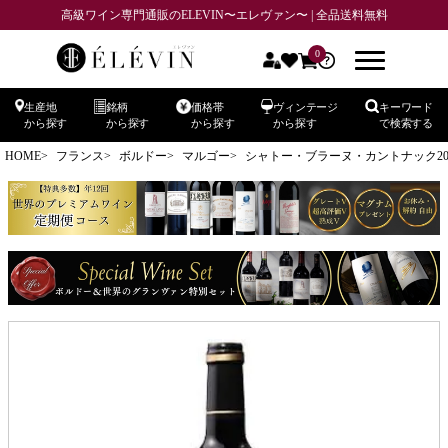
高級ワイン専門通販のELEVIN〜エレヴァン〜 | 全品送料無料
0
生産地
銘柄
価格帯
ヴィンテージ
キーワード
から探す
から探す
から探す
から探す
で検索する
HOME
フランス
ボルドー
マルゴー
シャトー・ブラーヌ・カントナック20