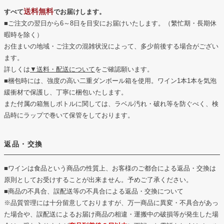
送料無料
すべて
でお届けします。
■ご注文の翌日から6～8日を目安にお届けいたします。（繁忙期・長期休
暇時を除く）
お住まいの地域・ご注文の混雑状況によって、多少前後する場合がござい
ます。
詳しくは
▼送料・配送について
をご確認願います。
■梱包時には、強度の高い二重ダンボール箱を使用。ワイン1本1本を気泡
緩衝材で保護し、丁寧に梱包いたします。
また付属の箱無しボトルに関しては、ラベル汚れ・破れ等を防ぐべく、検
品時にラップで巻いて保管をしております。
返品・交換
■ワインは食品という商品の性質上、お客様のご都合による返品・交換は
原則としてお受けすることが出来ません。予めご了承ください。
■商品の不具合、誤配送等の不具合による返品・交換について
※品質管理には十分留意しておりますが、万一商品に異変・不具合があっ
た場合や、誤配送によるお届け商品の相違・運搬中の破損等が発生した場