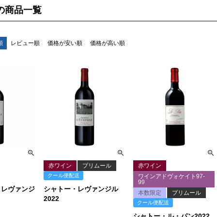
の商品一覧
検索
順
レビュー順
価格が安い順
価格が高い順
赤ワイン
プリムール
赤ワイン
クール便配送
ワインアドヴォケイト97-
99
・レヴァンジ
シャトー・レヴァンジル
本数限定
プリムール
2022
クール便配送
シャトー・ル・パン2022