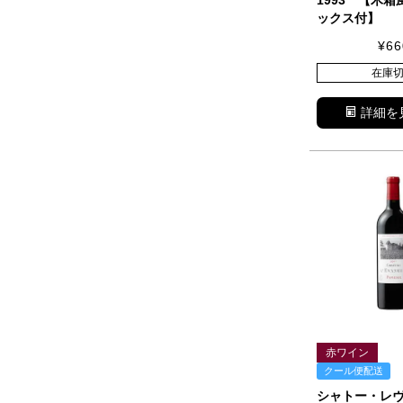
1993 【木
ックス付】
¥
66
在庫
詳細を
赤ワイン
クール便配送
シャトー・レ