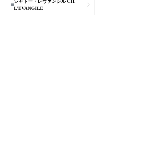
シャトー・レヴァンジル CH.
L'EVANGILE
品
し商品を表示しない
品のみを表示
登録順
価格が安い順
価格が高い順
優先度順
ー順
キーワードヒット順