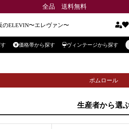
全品 送料無料
のELEVIN〜エレヴァン〜
探す
価格帯
から探す
ヴィンテージ
から探す
検索
ポムロール
生産者から選