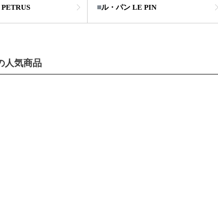
PETRUS
ル・パン LE PIN
の人気商品
在庫なし商
在庫な
予約商品
予約商
〜
並び順
新着順
レビュ