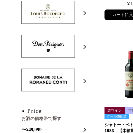
¥
1
カートに
Price
赤ワイン
本
クール便配送
お酒の価格帯で探す
シャトー・ペ
〜¥49,999
1983 【木