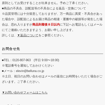
原則としてお受けすることが出来ません。予めご了承ください。
■商品の不具合、誤配送等の不具合による返品・交換について
※品質管理には十分留意しておりますが、万一商品に異変・不具合があっ
た場合や、誤配送によるお届け商品の相違・運搬中の破損等が発生した場
合は、恐れ入りますが
商品到着後８日以内
に下記へお電話もしくはメール
にてご連絡いただきますよう、お願い申し上げます。
詳しくは、
▼返品について
をご参照ください。
お問合せ先
■TEL：0120-807-963 (平日 9:00〜18:00)
※電話番号を通知しておかけください
■メール：elevin@belluna.co.jp
※土日、祝日のお問い合わせはメールの返信にお時間をいただく場合がご
ざいます。ご了承ください。
▼お問い合わせフォームはこちら