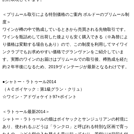
＜プリムール取引による特別価格のご案内 ボルドーのプリムール制
度＞
ワインが樽の中で熟成しているときから売買される先物取引です。
ワインを瓶詰めして出荷した後よりも安く購入できる（※為替によ
り価格は変動する場合もあり）ので、この制度を利用してマイワイ
ンクラブでもお求めやすい価格でグランヴァンをご紹介していま
す。実際のワインのお届けはプリムールでの取引後、樽熟成を経た
約２年半後になるため、2019ヴィンテージが最新となるわけです。
●シャトー・ラトゥール2014
（ＡＣポイヤック：第1級グラン・クリュ）
☆ワイン・アドヴォケイト97+ポイント
＜ラトゥール最新2014＞
シャトー・ラトゥールの畑はポイヤックとサンジュリアンの村境に
あり、使われるぶどうは「ランクロ」と呼ばれる特別な区画で育っ