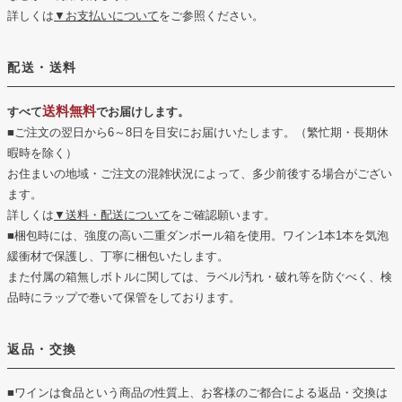
詳しくは
▼お支払いについて
をご参照ください。
配送・送料
送料無料
すべて
でお届けします。
■ご注文の翌日から6～8日を目安にお届けいたします。（繁忙期・長期休
暇時を除く）
お住まいの地域・ご注文の混雑状況によって、多少前後する場合がござい
ます。
詳しくは
▼送料・配送について
をご確認願います。
■梱包時には、強度の高い二重ダンボール箱を使用。ワイン1本1本を気泡
緩衝材で保護し、丁寧に梱包いたします。
また付属の箱無しボトルに関しては、ラベル汚れ・破れ等を防ぐべく、検
品時にラップで巻いて保管をしております。
返品・交換
■ワインは食品という商品の性質上、お客様のご都合による返品・交換は