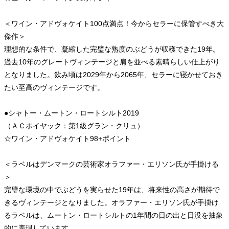
＜ワイン・アドヴォケイト100点満点！今からセラーに保管すべき大
傑作＞
理想的な条件で、凝縮した完璧な熟度のぶどうが収穫できた19年。
過去10年のグレートヴィンテージと肩を並べる素晴らしい仕上がり
となりました。飲み頃は2029年から2065年、セラーに寝かせておき
たい至高のヴィンテージです。
●シャトー・ムートン・ロートシルト2019
（ＡＣポイヤック：第1級グラン・クリュ）
☆ワイン・アドヴォケイト98+ポイント
＜ラベルはデンマークの芸術家オラファー・エリソン氏が手掛ける
＞
完璧な環境の中でぶどうを実らせた19年は、将来性の高さが期待で
きるヴィンテージとなりました。オラファー・エリソン氏が手掛け
るラベルは、ムートン・ロートシルトの1年間の日の出と日没を抽象
的に表現しています。