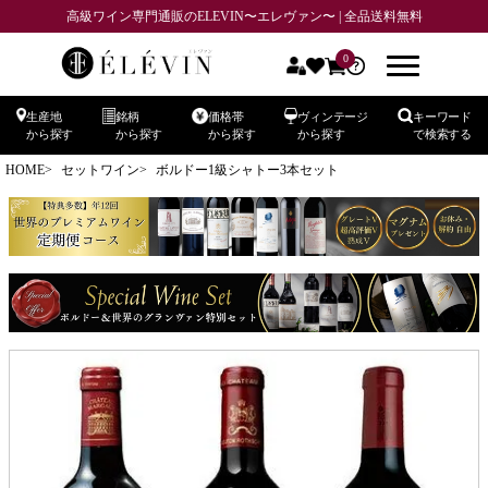
高級ワイン専門通販のELEVIN〜エレヴァン〜 | 全品送料無料
0
生産地
銘柄
価格帯
ヴィンテージ
キーワード
から探す
から探す
から探す
から探す
で検索する
HOME
セットワイン
ボルドー1級シャトー3本セット