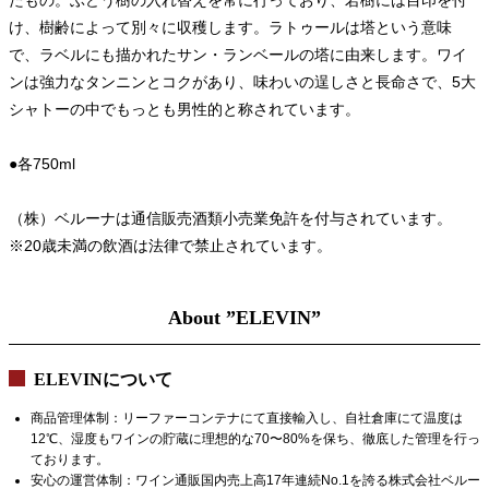
たもの。ぶどう樹の入れ替えを常に行っており、若樹には目印を付
け、樹齢によって別々に収穫します。ラトゥールは塔という意味
で、ラベルにも描かれたサン・ランベールの塔に由来します。ワイ
ンは強力なタンニンとコクがあり、味わいの逞しさと長命さで、5大
シャトーの中でもっとも男性的と称されています。
●各750ml
（株）ベルーナは通信販売酒類小売業免許を付与されています。
※20歳未満の飲酒は法律で禁止されています。
About ”ELEVIN”
ELEVINについて
商品管理体制：リーファーコンテナにて直接輸入し、自社倉庫にて温度は
12℃、湿度もワインの貯蔵に理想的な70〜80%を保ち、徹底した管理を行っ
ております。
安心の運営体制：ワイン通販国内売上高17年連続No.1を誇る株式会社ベルー