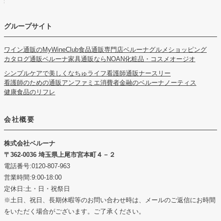
グループサイト
ワイン通販のMyWineClub
食品通販専門店ベルーナグルメショッピング
カタログ通販ベルーナ
家具通販ならNOAN
化粧品・コスメオージオ
シンプルケアで美しくなちゅライフ
看護師通販ナースリー
看護師のための通販アンファミエ
消費者金融のベルーナノーティス
健康食品のリフレ
会社概要
株式会社ベルーナ
362-0036 埼玉県上尾市宮本町４－２
電話番号:0120-807-963
営業時間:9:00-18:00
定休日:土・日・祝祭日
※土日、祝日、長期休暇等のお問い合わせ時は、メールのご返信にお時間
をいただく場合がございます。ご了承ください。