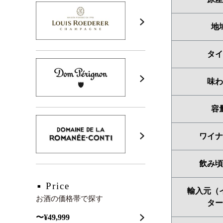
地
タイ
味わ
容
ワイナ
飲み頃
Price
輸入元（
お酒の価格帯で探す
ター
〜¥49,999