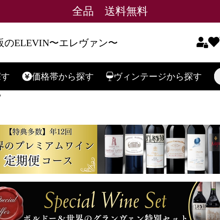
全品 送料無料
のELEVIN〜エレヴァン〜
探す
価格帯
から探す
ヴィンテージ
から探す
検索
7