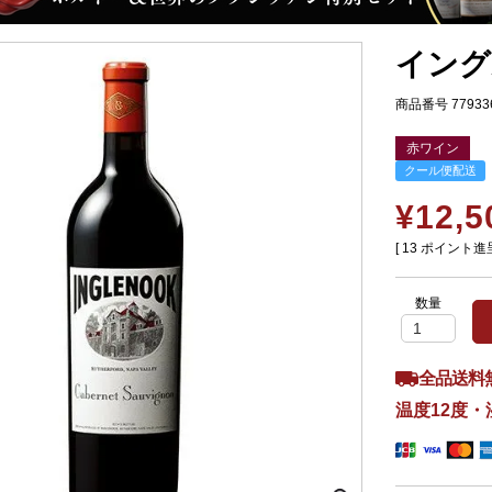
イング
商品番号
77933
赤ワイン
クール便配送
¥
12,5
[
13
ポイント進呈
全品送料
温度12度・