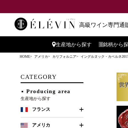
高級ワイン専門通販
生産地
から探す
銘柄
から
HOME
アメリカ
カリフォルニア
イングルヌック・カベルネ201
CATEGORY
Producing area
生産地から探す
フランス
ボルドー
アメリカ