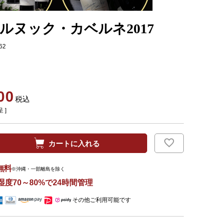
ルヌック・カベルネ2017
62
00
税込
 ]
カートに入れる
無料
※沖縄・一部離島を除く
湿度70～80%で24時間管理
その他ご利用可能です