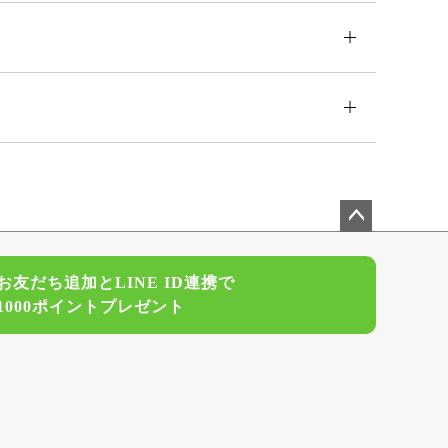
ペー
ジト
お友だち追加とLINE ID連携で
ップ
1000ポイントプレゼント
へ