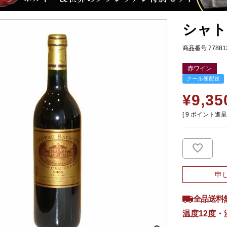
シャト
商品番号
77881
赤ワイン
クール便配送
¥
9,35
[
9
ポイント進呈 
申
全品送料
温度12度・