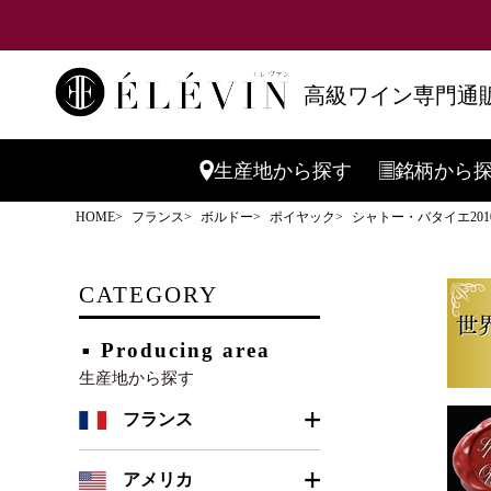
高級ワイン専門通販
生産地
から探す
銘柄
から
HOME
フランス
ボルドー
ポイヤック
シャトー・バタイエ201
CATEGORY
Producing area
生産地から探す
フランス
ボルドー
アメリカ