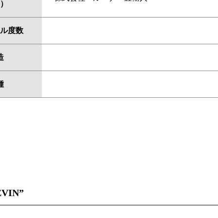
）
ル度数
造
種
EVIN”