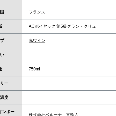
国
フランス
域
ACポイヤック:第5級グラン・クリュ
プ
赤ワイン
い
量
750ml
リー
温度
インポー
株式会社ベルーナ 直輸入