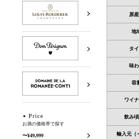
原産
地
タイ
味わ
容
ワイナ
Price
飲み頃
お酒の価格帯で探す
輸入元（
〜¥49,999