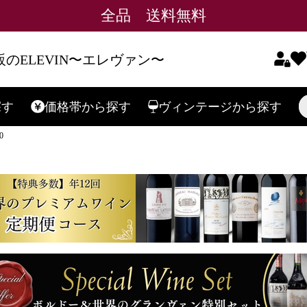
全品 送料無料
のELEVIN〜エレヴァン〜
探す
価格帯
から探す
ヴィンテージ
から探す
検索
0