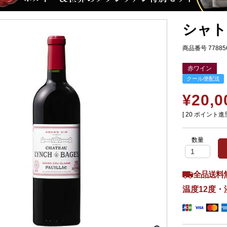
シャト
商品番号
77885
赤ワイン
クール便配送
¥
20,0
[
20
ポイント進呈
全品送料
温度12度・