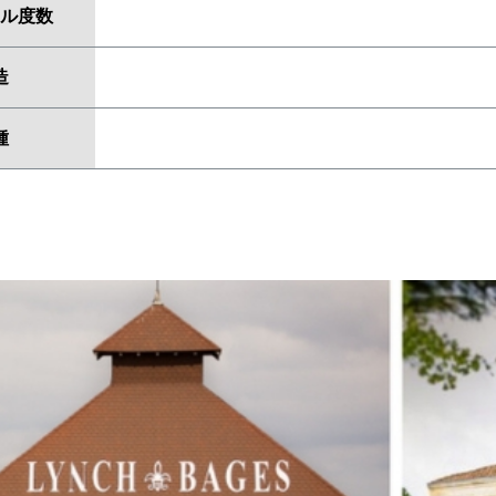
ル度数
造
種