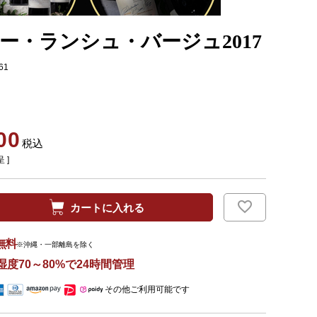
ー・ランシュ・バージュ2017
61
00
税込
 ]
カートに入れる
無料
※沖縄・一部離島を除く
湿度70～80%で24時間管理
その他ご利用可能です