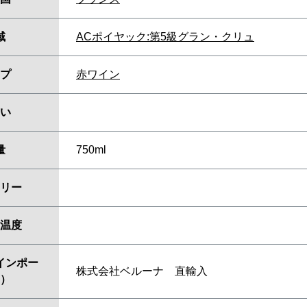
域
ACポイヤック:第5級グラン・クリュ
プ
赤ワイン
い
量
750ml
リー
温度
インポー
株式会社ベルーナ 直輸入
）