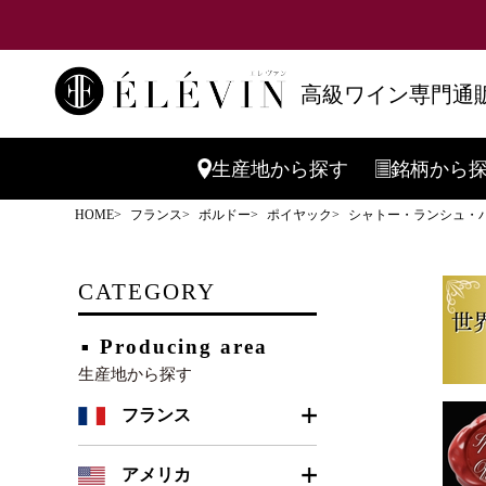
高級ワイン専門通販
生産地
から探す
銘柄
から
HOME
フランス
ボルドー
ポイヤック
シャトー・ランシュ・バ
CATEGORY
Producing area
生産地から探す
フランス
ボルドー
アメリカ