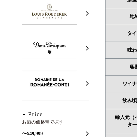
地
タイ
味わ
容
ワイナ
飲み頃
Price
輸入元（
お酒の価格帯で探す
ター
〜¥49,999