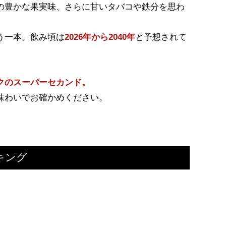
の豊かな果実味、さらに甘いタバコや鉄分を思わ
。
う一本。飲み頃は
2026年から2040年
と予想されて
クのスーパーセカンド。
味わいでお確かめください。
キング