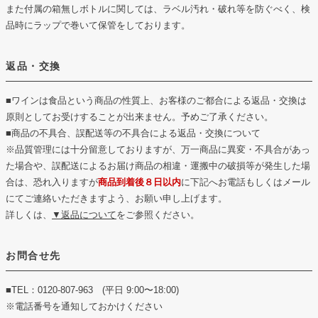
また付属の箱無しボトルに関しては、ラベル汚れ・破れ等を防ぐべく、検
品時にラップで巻いて保管をしております。
返品・交換
■ワインは食品という商品の性質上、お客様のご都合による返品・交換は
原則としてお受けすることが出来ません。予めご了承ください。
■商品の不具合、誤配送等の不具合による返品・交換について
※品質管理には十分留意しておりますが、万一商品に異変・不具合があっ
た場合や、誤配送によるお届け商品の相違・運搬中の破損等が発生した場
合は、恐れ入りますが
商品到着後８日以内
に下記へお電話もしくはメール
にてご連絡いただきますよう、お願い申し上げます。
詳しくは、
▼返品について
をご参照ください。
お問合せ先
■TEL：0120-807-963 (平日 9:00〜18:00)
※電話番号を通知しておかけください