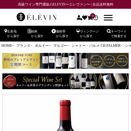
高級ワイン専門通販のELEVIN〜エレヴァン〜 | 全品送料無料
0
生産地
銘柄
価格帯
ヴィンテージ
キーワード
から探す
から探す
から探す
から探す
で検索する
HOME
フランス
ボルドー
マルゴー
シャトー・パルメ CH.PALMER
シャ