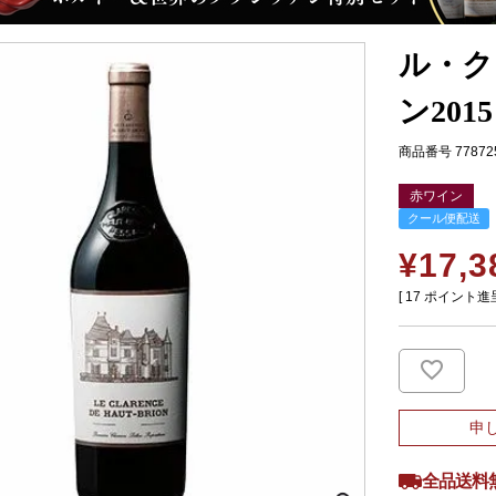
ル・ク
ン2015
商品番号
77872
赤ワイン
クール便配送
¥
17,3
[
17
ポイント進呈
申
全品送料