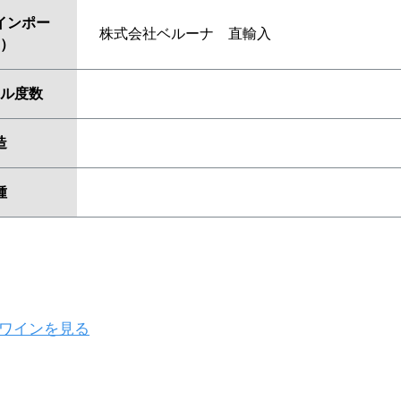
インポー
株式会社ベルーナ 直輸入
）
ル度数
造
種
ワインを見る