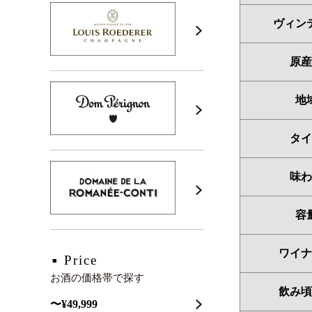
ヴィン
原産
地
タイ
味わ
容
ワイナ
Price
お酒の価格帯で探す
飲み頃
〜¥49,999