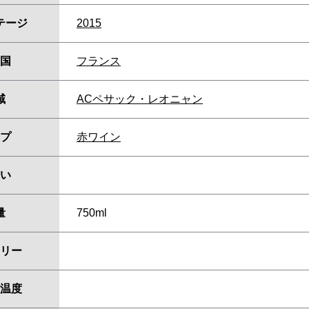
テージ
2015
国
フランス
域
ACペサック・レオニャン
プ
赤ワイン
い
量
750ml
リー
温度