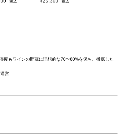
000
¥
25,300
税込
税込
湿度もワインの貯蔵に理想的な70〜80%を保ち、徹底した
が運営