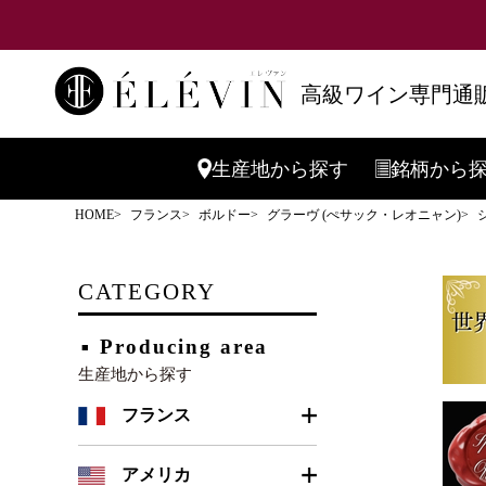
高級ワイン専門通販
生産地
から探す
銘柄
から
HOME
フランス
ボルドー
グラーヴ (ぺサック・レオニャン)
CATEGORY
Producing area
生産地から探す
フランス
ボルドー
アメリカ