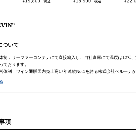
¥
19,800
¥
18,900
¥
22,
税込
税込
EVIN”
Nについて
体制：リーファーコンテナにて直接輸入し、自社倉庫にて温度は12℃、
っております。
営体制：ワイン通販国内売上高17年連続No.1を誇る株式会社ベルーナ
る
事項