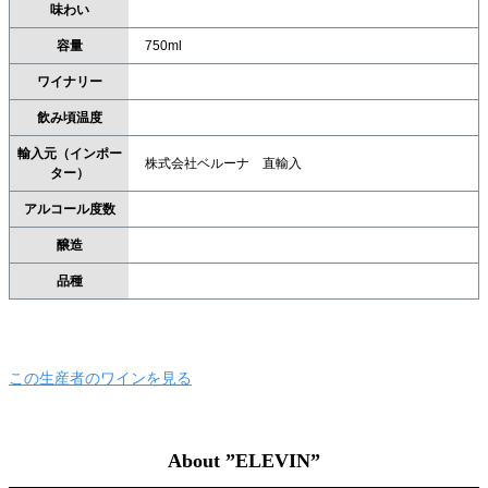
味わい
容量
750ml
ワイナリー
飲み頃温度
輸入元（インポー
株式会社ベルーナ 直輸入
ター）
アルコール度数
醸造
品種
この生産者のワインを見る
About ”ELEVIN”