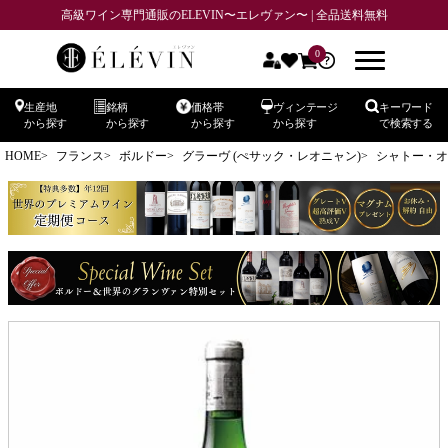
高級ワイン専門通販のELEVIN〜エレヴァン〜 | 全品送料無料
0
生産地
銘柄
価格帯
ヴィンテージ
キーワード
から探す
から探す
から探す
から探す
で検索する
HOME
フランス
ボルドー
グラーヴ (ぺサック・レオニャン)
シャトー・オー