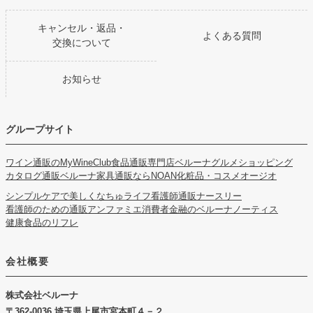
キャンセル・返品・
よくある質問
交換について
お知らせ
グループサイト
ワイン通販のMyWineClub
食品通販専門店ベルーナグルメショッピング
カタログ通販ベルーナ
家具通販ならNOAN
化粧品・コスメオージオ
シンプルケアで美しくなちゅライフ
看護師通販ナースリー
看護師のための通販アンファミエ
消費者金融のベルーナノーティス
健康食品のリフレ
会社概要
株式会社ベルーナ
362-0036 埼玉県上尾市宮本町４－２