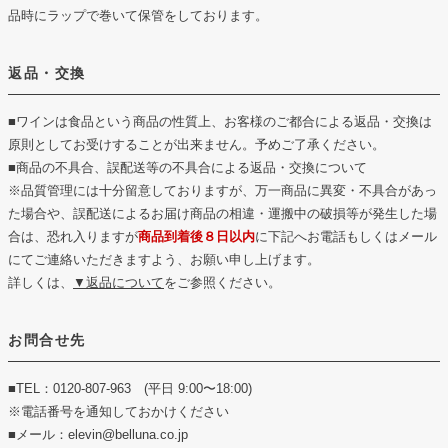
品時にラップで巻いて保管をしております。
返品・交換
■ワインは食品という商品の性質上、お客様のご都合による返品・交換は
原則としてお受けすることが出来ません。予めご了承ください。
■商品の不具合、誤配送等の不具合による返品・交換について
※品質管理には十分留意しておりますが、万一商品に異変・不具合があっ
た場合や、誤配送によるお届け商品の相違・運搬中の破損等が発生した場
合は、恐れ入りますが
商品到着後８日以内
に下記へお電話もしくはメール
にてご連絡いただきますよう、お願い申し上げます。
詳しくは、
▼返品について
をご参照ください。
お問合せ先
■TEL：0120-807-963 (平日 9:00〜18:00)
※電話番号を通知しておかけください
■メール：elevin@belluna.co.jp