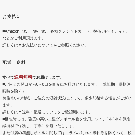
お支払い
■Amazon Pay、Pay Pay、各種クレジットカード、後払い(ペイディ）、
などがご利用頂けます。
詳しくは
▼お支払いについて
をご参照ください。
配送・送料
送料無料
すべて
でお届けします。
■ご注文の翌日から6～8日を目安にお届けいたします。（繁忙期・長期休
暇時を除く）
お住まいの地域・ご注文の混雑状況によって、多少前後する場合がござい
ます。
詳しくは
▼送料・配送について
をご確認願います。
■梱包時には、強度の高い二重ダンボール箱を使用。ワイン1本1本を気泡
緩衝材で保護し、丁寧に梱包いたします。
また付属の箱無しボトルに関しては、ラベル汚れ・破れ等を防ぐべく、検