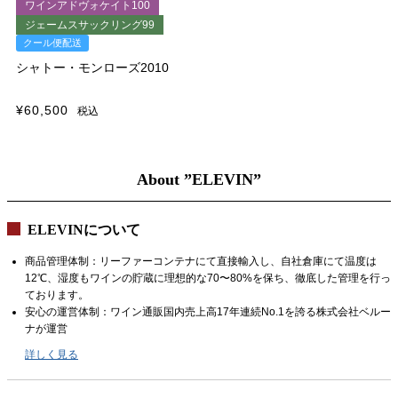
ワインアドヴォケイト100
ジェームスサックリング99
クール便配送
シャトー・モンローズ2010
¥
60,500
税込
About ”ELEVIN”
ELEVINについて
商品管理体制：リーファーコンテナにて直接輸入し、自社倉庫にて温度は
12℃、湿度もワインの貯蔵に理想的な70〜80%を保ち、徹底した管理を行っ
ております。
安心の運営体制：ワイン通販国内売上高17年連続No.1を誇る株式会社ベルー
ナが運営
詳しく見る