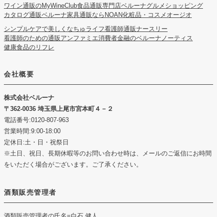
ワイン通販のMyWineClub
食品通販専門店ベルーナグルメショッピング
カタログ通販ベルーナ
家具通販ならNOAN
化粧品・コスメオージオ
シンプルケアで美しくなちゅライフ
看護師通販ナースリー
看護師のための通販アンファミエ
消費者金融のベルーナノーティス
健康食品のリフレ
会社概要
株式会社ベルーナ
362-0036 埼玉県上尾市宮本町４－２
電話番号:0120-807-963
営業時間:9:00-18:00
定休日:土・日・祝祭日
※土日、祝日、長期休暇等のお問い合わせ時は、メールのご返信にお時間
をいただく場合がございます。ご了承ください。
酒類販売管理者
酒類販売管理者の氏名
=白石 健人