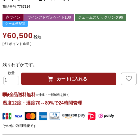
商品番号
7787114
赤ワイン
ワインアドヴォケイト100
ジェームスサックリング99
クール便配送
¥
60,500
税込
[
61
ポイント進呈 ]
残りわずかです。
カートに入れる
全品送料無料
※沖縄・一部離島を除く
温度12度・湿度70～80%で24時間管理
その他ご利用可能です