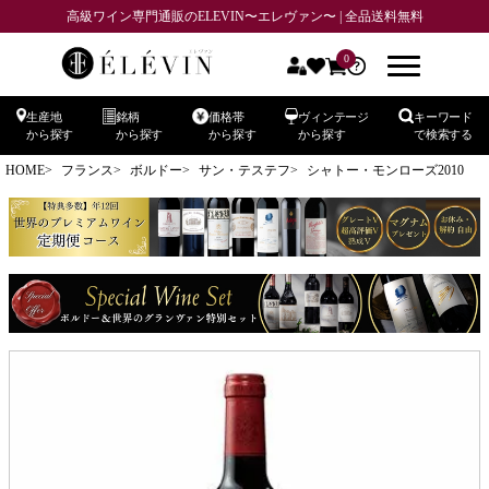
高級ワイン専門通販のELEVIN〜エレヴァン〜 | 全品送料無料
0
生産地
銘柄
価格帯
ヴィンテージ
キーワード
から探す
から探す
から探す
から探す
で検索する
HOME
フランス
ボルドー
サン・テステフ
シャトー・モンローズ2010