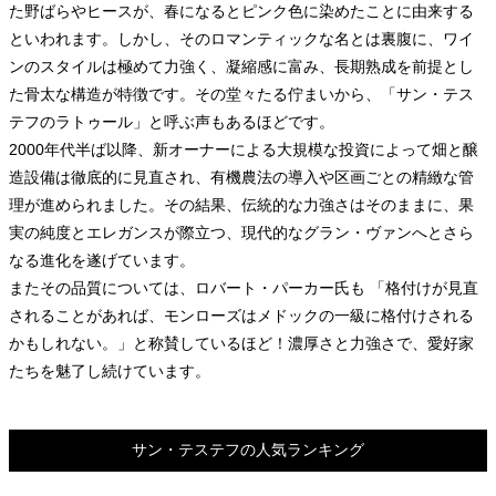
た野ばらやヒースが、春になるとピンク色に染めたことに由来する
といわれます。しかし、そのロマンティックな名とは裏腹に、ワイ
ンのスタイルは極めて力強く、凝縮感に富み、長期熟成を前提とし
た骨太な構造が特徴です。その堂々たる佇まいから、「サン・テス
テフのラトゥール」と呼ぶ声もあるほどです。
2000年代半ば以降、新オーナーによる大規模な投資によって畑と醸
造設備は徹底的に見直され、有機農法の導入や区画ごとの精緻な管
理が進められました。その結果、伝統的な力強さはそのままに、果
実の純度とエレガンスが際立つ、現代的なグラン・ヴァンへとさら
なる進化を遂げています。
またその品質については、ロバート・パーカー氏も 「格付けが見直
されることがあれば、モンローズはメドックの一級に格付けされる
かもしれない。」と称賛しているほど！濃厚さと力強さで、愛好家
たちを魅了し続けています。
サン・テステフの人気ランキング