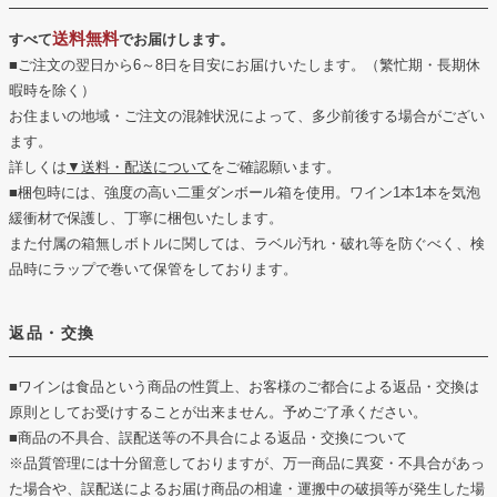
送料無料
すべて
でお届けします。
■ご注文の翌日から6～8日を目安にお届けいたします。（繁忙期・長期休
暇時を除く）
お住まいの地域・ご注文の混雑状況によって、多少前後する場合がござい
ます。
詳しくは
▼送料・配送について
をご確認願います。
■梱包時には、強度の高い二重ダンボール箱を使用。ワイン1本1本を気泡
緩衝材で保護し、丁寧に梱包いたします。
また付属の箱無しボトルに関しては、ラベル汚れ・破れ等を防ぐべく、検
品時にラップで巻いて保管をしております。
返品・交換
■ワインは食品という商品の性質上、お客様のご都合による返品・交換は
原則としてお受けすることが出来ません。予めご了承ください。
■商品の不具合、誤配送等の不具合による返品・交換について
※品質管理には十分留意しておりますが、万一商品に異変・不具合があっ
た場合や、誤配送によるお届け商品の相違・運搬中の破損等が発生した場