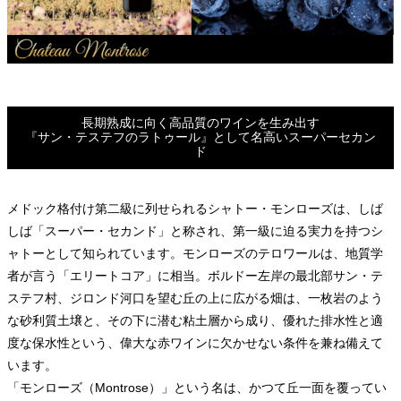
長期熟成に向く高品質のワインを生み出す
『サン・テステフのラトゥール』として名高いスーパーセカン
ド
メドック格付け第二級に列せられるシャトー・モンローズは、しば
しば「スーパー・セカンド」と称され、第一級に迫る実力を持つシ
ャトーとして知られています。モンローズのテロワールは、地質学
者が言う「エリートコア」に相当。ボルドー左岸の最北部サン・テ
ステフ村、ジロンド河口を望む丘の上に広がる畑は、一枚岩のよう
な砂利質土壌と、その下に潜む粘土層から成り、優れた排水性と適
度な保水性という、偉大な赤ワインに欠かせない条件を兼ね備えて
います。
「モンローズ（Montrose）」という名は、かつて丘一面を覆ってい