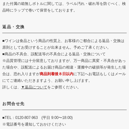
また付属の箱無しボトルに関しては、ラベル汚れ・破れ等を防ぐべく、検
品時にラップで巻いて保管をしております。
返品・交換
■ワインは食品という商品の性質上、お客様のご都合による返品・交換は
原則としてお受けすることが出来ません。予めご了承ください。
■商品の不具合、誤配送等の不具合による返品・交換について
※品質管理には十分留意しておりますが、万一商品に異変・不具合があっ
た場合や、誤配送によるお届け商品の相違・運搬中の破損等が発生した場
合は、恐れ入りますが
商品到着後８日以内
に下記へお電話もしくはメール
にてご連絡いただきますよう、お願い申し上げます。
詳しくは、
▼返品について
をご参照ください。
お問合せ先
■TEL：0120-807-963 (平日 9:00〜18:00)
※電話番号を通知しておかけください