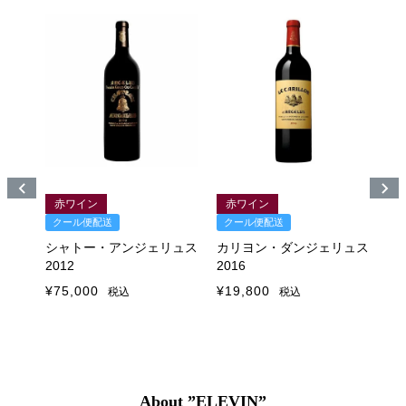
赤ワイン
赤ワイン
クール便配送
クール便配送
ク
5
シャトー・アンジェリュス
カリヨン・ダンジェリュス
ル
2012
2016
ュス
リュス
¥
75,000
¥
19,800
¥
1
税込
税込
About ”ELEVIN”