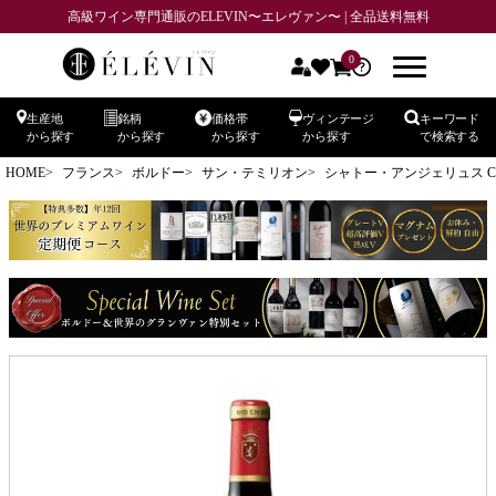
高級ワイン専門通販のELEVIN〜エレヴァン〜 | 全品送料無料
0
生産地
銘柄
価格帯
ヴィンテージ
キーワード
から探す
から探す
から探す
から探す
で検索する
HOME
フランス
ボルドー
サン・テミリオン
シャトー・アンジェリュス CH.