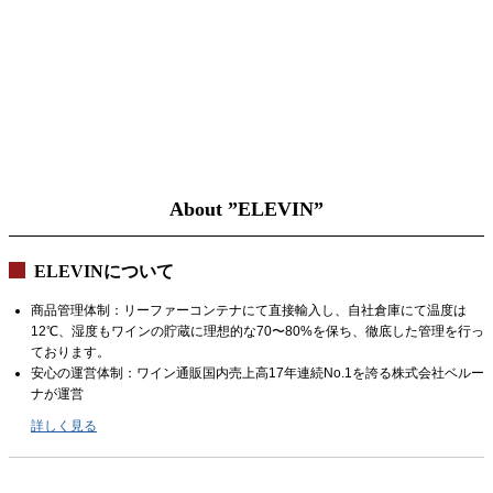
About ”ELEVIN”
ELEVINについて
商品管理体制：リーファーコンテナにて直接輸入し、自社倉庫にて温度は
12℃、湿度もワインの貯蔵に理想的な70〜80%を保ち、徹底した管理を行っ
ております。
安心の運営体制：ワイン通販国内売上高17年連続No.1を誇る株式会社ベルー
ナが運営
詳しく見る