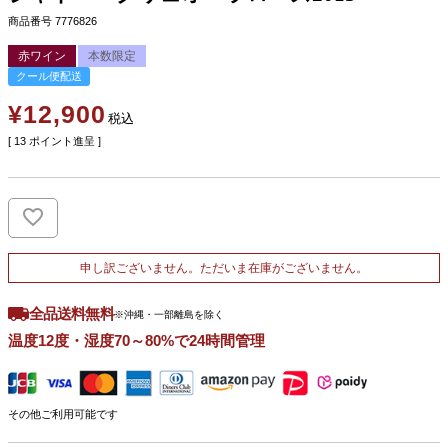
商品番号
7776826
赤ワイン
本数限定
クール便配送
¥
12,900
税込
[
13
ポイント進呈 ]
申し訳ございません。ただいま在庫がございません。
全品送料無料
※沖縄・一部離島を除く
温度12度・湿度70～80%で24時間管理
その他ご利用可能です