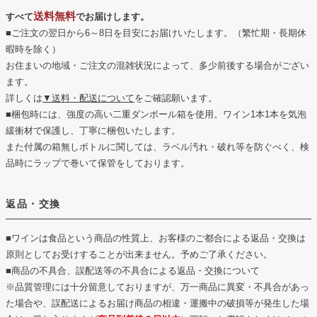
送料無料
すべて
でお届けします。
■ご注文の翌日から6～8日を目安にお届けいたします。（繁忙期・長期休
暇時を除く）
お住まいの地域・ご注文の混雑状況によって、多少前後する場合がござい
ます。
詳しくは
▼送料・配送について
をご確認願います。
■梱包時には、強度の高い二重ダンボール箱を使用。ワイン1本1本を気泡
緩衝材で保護し、丁寧に梱包いたします。
また付属の箱無しボトルに関しては、ラベル汚れ・破れ等を防ぐべく、検
品時にラップで巻いて保管をしております。
返品・交換
■ワインは食品という商品の性質上、お客様のご都合による返品・交換は
原則としてお受けすることが出来ません。予めご了承ください。
■商品の不具合、誤配送等の不具合による返品・交換について
※品質管理には十分留意しておりますが、万一商品に異変・不具合があっ
た場合や、誤配送によるお届け商品の相違・運搬中の破損等が発生した場