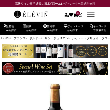
高級ワイン専門通販のELEVIN〜エレヴァン〜 | 全品送料無料
0
生産地
銘柄
価格帯
ヴィンテージ
キーワード
から探す
から探す
から探す
から探す
で検索する
HOME
フランス
ボルドー
サン・ジュリアン
シャトー・グリュオ・ラローズ