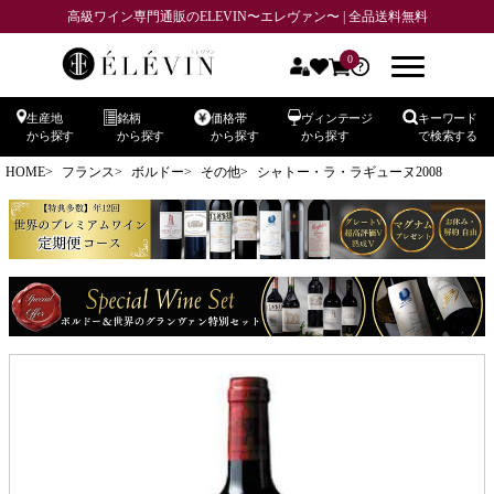
高級ワイン専門通販のELEVIN〜エレヴァン〜 | 全品送料無料
0
生産地
銘柄
価格帯
ヴィンテージ
キーワード
から探す
から探す
から探す
から探す
で検索する
HOME
フランス
ボルドー
その他
シャトー・ラ・ラギューヌ2008