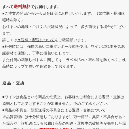
送料無料
すべて
でお届けします。
■ご注文の翌日から6～8日を目安にお届けいたします。（繁忙期・長期休
暇時を除く）
お住まいの地域・ご注文の混雑状況によって、多少前後する場合がござい
ます。
詳しくは
▼送料・配送について
をご確認願います。
■梱包時には、強度の高い二重ダンボール箱を使用。ワイン1本1本を気泡
緩衝材で保護し、丁寧に梱包いたします。
また付属の箱無しボトルに関しては、ラベル汚れ・破れ等を防ぐべく、検
品時にラップで巻いて保管をしております。
返品・交換
■ワインは食品という商品の性質上、お客様のご都合による返品・交換は
原則としてお受けすることが出来ません。予めご了承ください。
■商品の不具合、誤配送等の不具合による返品・交換について
※品質管理には十分留意しておりますが、万一商品に異変・不具合があっ
た場合や、誤配送によるお届け商品の相違・運搬中の破損等が発生した場