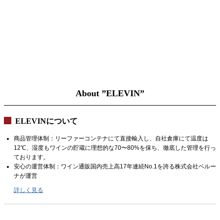
About ”ELEVIN”
ELEVINについて
商品管理体制：リーファーコンテナにて直接輸入し、自社倉庫にて温度は
12℃、湿度もワインの貯蔵に理想的な70〜80%を保ち、徹底した管理を行っ
ております。
安心の運営体制：ワイン通販国内売上高17年連続No.1を誇る株式会社ベルー
ナが運営
詳しく見る