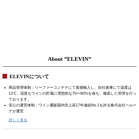
About ”ELEVIN”
ELEVINについて
商品管理体制：リーファーコンテナにて直接輸入し、自社倉庫にて温度は
12℃、湿度もワインの貯蔵に理想的な70〜80%を保ち、徹底した管理を行っ
ております。
安心の運営体制：ワイン通販国内売上高17年連続No.1を誇る株式会社ベルー
ナが運営
詳しく見る