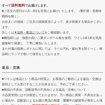
送料無料
すべて
でお届けします。
■ご注文の翌日から6～8日を目安にお届けいたします。（繁忙期・長期休
暇時を除く）
お住まいの地域・ご注文の混雑状況によって、多少前後する場合がござい
ます。
詳しくは
▼送料・配送について
をご確認願います。
■梱包時には、強度の高い二重ダンボール箱を使用。ワイン1本1本を気泡
緩衝材で保護し、丁寧に梱包いたします。
また付属の箱無しボトルに関しては、ラベル汚れ・破れ等を防ぐべく、検
品時にラップで巻いて保管をしております。
返品・交換
■ワインは食品という商品の性質上、お客様のご都合による返品・交換は
原則としてお受けすることが出来ません。予めご了承ください。
■商品の不具合、誤配送等の不具合による返品・交換について
※品質管理には十分留意しておりますが、万一商品に異変・不具合があっ
た場合や、誤配送によるお届け商品の相違・運搬中の破損等が発生した場