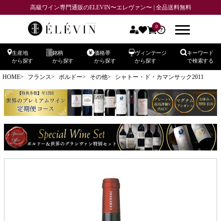
高級ワイン専門通販のELEVIN〜エレヴァン〜 | 全品送料無料
0
生産地
銘柄
価格帯
ヴィンテージ
キーワード
から探す
から探す
から探す
から探す
で検索する
HOME
フランス
ボルドー
その他
シャトー・ド・カマンサック2011