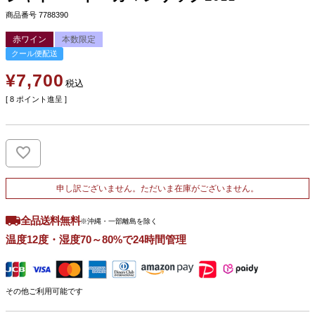
商品番号
7788390
赤ワイン
本数限定
クール便配送
¥
7,700
税込
[
8
ポイント進呈 ]
申し訳ございません。ただいま在庫がございません。
全品送料無料
※沖縄・一部離島を除く
温度12度・湿度70～80%で24時間管理
その他ご利用可能です