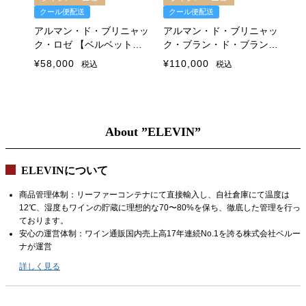
クール便配送
クール便配送
ク
ニャッ
アルマン・ド・ブリニャッ
アルマン・ド・ブリニャッ
ア
ベッ
ク・ロゼ 【ベルベット・
ク・ブラン・ド・ブラン
ク
バッグ入】
ギフトボックス付
ル
¥
58,000
¥
110,000
¥
1
税込
税込
N
About ”ELEVIN”
ELEVINについて
商品管理体制：リーファーコンテナにて直接輸入し、自社倉庫にて温度は
12℃、湿度もワインの貯蔵に理想的な70〜80%を保ち、徹底した管理を行っ
ております。
安心の運営体制：ワイン通販国内売上高17年連続No.1を誇る株式会社ベルー
ナが運営
詳しく見る