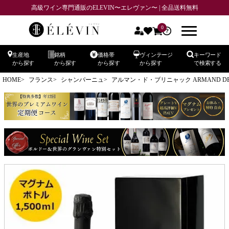
高級ワイン専門通販のELEVIN〜エレヴァン〜 | 全品送料無料
0
生産地
銘柄
価格帯
ヴィンテージ
キーワード
から探す
から探す
から探す
から探す
で検索する
HOME
フランス
シャンパーニュ
アルマン・ド・ブリニャック ARMAND DE 