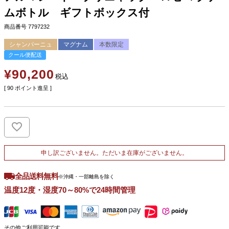
ムボトル ギフトボックス付
商品番号
7797232
シャンパーニュ
マグナム
本数限定
クール便配送
¥
90,200
税込
[
90
ポイント進呈 ]
申し訳ございません。ただいま在庫がございません。
全品送料無料
※沖縄・一部離島を除く
温度12度・湿度70～80%で24時間管理
その他ご利用可能です