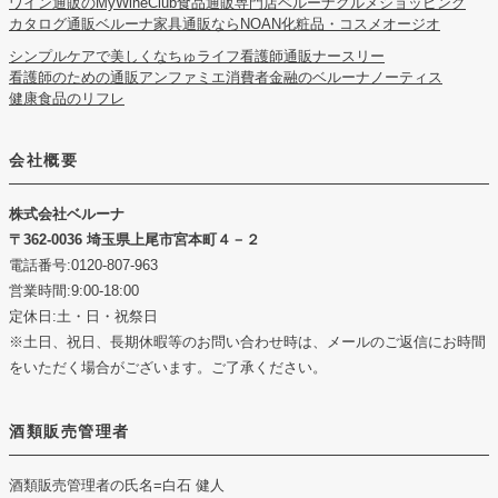
ワイン通販のMyWineClub
食品通販専門店ベルーナグルメショッピング
カタログ通販ベルーナ
家具通販ならNOAN
化粧品・コスメオージオ
シンプルケアで美しくなちゅライフ
看護師通販ナースリー
看護師のための通販アンファミエ
消費者金融のベルーナノーティス
健康食品のリフレ
会社概要
株式会社ベルーナ
362-0036 埼玉県上尾市宮本町４－２
電話番号:0120-807-963
営業時間:9:00-18:00
定休日:土・日・祝祭日
※土日、祝日、長期休暇等のお問い合わせ時は、メールのご返信にお時間
をいただく場合がございます。ご了承ください。
酒類販売管理者
酒類販売管理者の氏名
=白石 健人