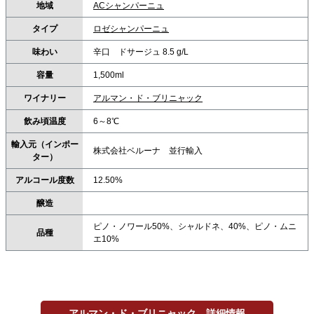
地域
ACシャンパーニュ
タイプ
ロゼシャンパーニュ
味わい
辛口 ドサージュ 8.5 g/L
容量
1,500ml
ワイナリー
アルマン・ド・ブリニャック
飲み頃温度
6～8℃
輸入元（インポー
株式会社ベルーナ 並行輸入
ター）
アルコール度数
12.50%
醸造
ピノ・ノワール50%、シャルドネ、40%、ピノ・ムニ
品種
エ10%
アルマン・ド・ブリニャック 詳細情報