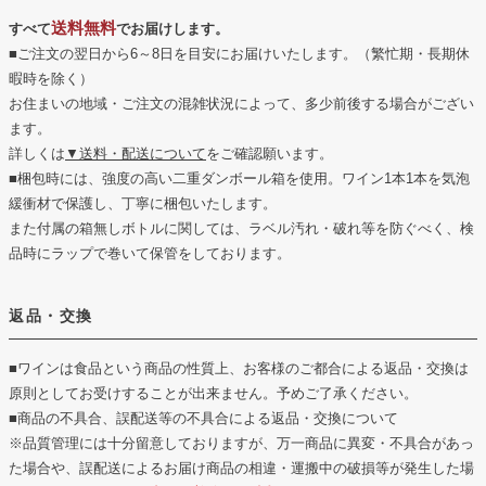
送料無料
すべて
でお届けします。
■ご注文の翌日から6～8日を目安にお届けいたします。（繁忙期・長期休
暇時を除く）
お住まいの地域・ご注文の混雑状況によって、多少前後する場合がござい
ます。
詳しくは
▼送料・配送について
をご確認願います。
■梱包時には、強度の高い二重ダンボール箱を使用。ワイン1本1本を気泡
緩衝材で保護し、丁寧に梱包いたします。
また付属の箱無しボトルに関しては、ラベル汚れ・破れ等を防ぐべく、検
品時にラップで巻いて保管をしております。
返品・交換
■ワインは食品という商品の性質上、お客様のご都合による返品・交換は
原則としてお受けすることが出来ません。予めご了承ください。
■商品の不具合、誤配送等の不具合による返品・交換について
※品質管理には十分留意しておりますが、万一商品に異変・不具合があっ
た場合や、誤配送によるお届け商品の相違・運搬中の破損等が発生した場