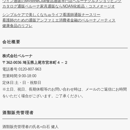
ワイン通販のMyWineClub
食品通販専門店ベルーナグルメショッピング
カタログ通販ベルーナ
家具通販ならNOAN
化粧品・コスメオージオ
シンプルケアで美しくなちゅライフ
看護師通販ナースリー
看護師のための通販アンファミエ
消費者金融のベルーナノーティス
健康食品のリフレ
会社概要
株式会社ベルーナ
362-0036 埼玉県上尾市宮本町４－２
電話番号:0120-807-963
営業時間:9:00-18:00
定休日:土・日・祝祭日
※土日、祝日、長期休暇等のお問い合わせ時は、メールのご返信にお時間
をいただく場合がございます。ご了承ください。
酒類販売管理者
酒類販売管理者の氏名
=白石 健人