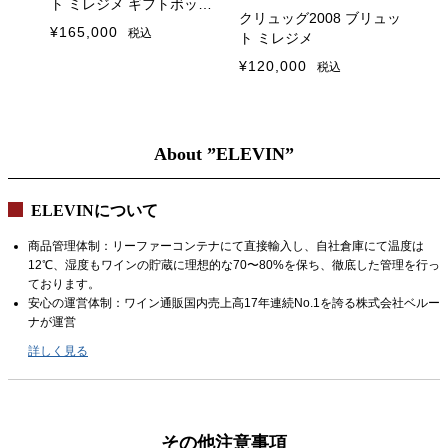
クール便配送
ボック
クリュッグ2008 ブリュッ
クリュッグ2006 ブリュッ
¥
ト ミレジメ
ト ミレジメ
¥
120,000
税込
¥
91,300
税込
About ”ELEVIN”
ELEVINについて
商品管理体制：リーファーコンテナにて直接輸入し、自社倉庫にて温度は
12℃、湿度もワインの貯蔵に理想的な70〜80%を保ち、徹底した管理を行っ
ております。
安心の運営体制：ワイン通販国内売上高17年連続No.1を誇る株式会社ベルー
ナが運営
詳しく見る
その他注意事項