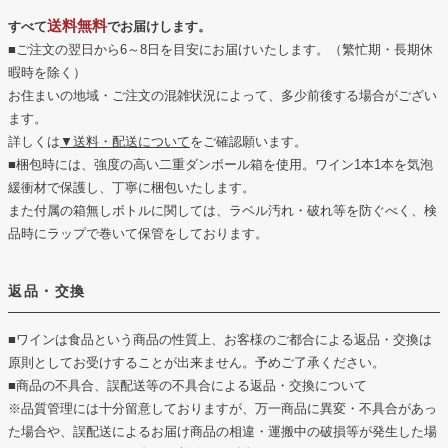
送料無料
すべて
でお届けします。
■ご注文の翌日から6～8日を目安にお届けいたします。（繁忙期・長期休
暇時を除く）
お住まいの地域・ご注文の混雑状況によって、多少前後する場合がござい
ます。
詳しくは
▼送料・配送について
をご確認願います。
■梱包時には、強度の高い二重ダンボール箱を使用。ワイン1本1本を気泡
緩衝材で保護し、丁寧に梱包いたします。
また付属の箱無しボトルに関しては、ラベル汚れ・破れ等を防ぐべく、検
品時にラップで巻いて保管をしております。
返品・交換
■ワインは食品という商品の性質上、お客様のご都合による返品・交換は
原則としてお受けすることが出来ません。予めご了承ください。
■商品の不具合、誤配送等の不具合による返品・交換について
※品質管理には十分留意しておりますが、万一商品に異変・不具合があっ
た場合や、誤配送によるお届け商品の相違・運搬中の破損等が発生した場