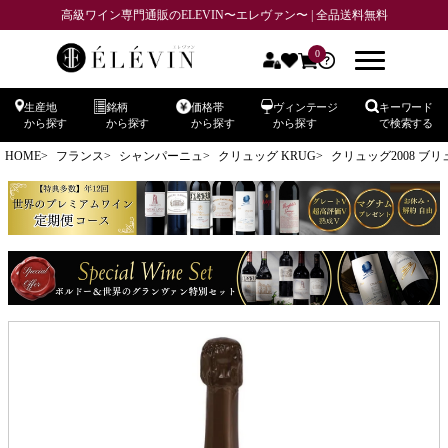
高級ワイン専門通販のELEVIN〜エレヴァン〜 | 全品送料無料
0
生産地
銘柄
価格帯
ヴィンテージ
キーワード
から探す
から探す
から探す
から探す
で検索する
HOME
フランス
シャンパーニュ
クリュッグ KRUG
クリュッグ2008 ブ