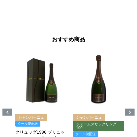
おすすめ商品
シャンパーニュ
シャンパーニュ
ジェームスサックリング
ワインアドヴォケイト97
100
本数限定
リュッ
クール便配送