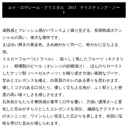
ルイ・ロデレール・クリスタル 2013 テイスティング・ノー
ト
成熟感とフレッシュ感がバランスよく織り交ざる、長期熟成ポテン
シャルの高い、偉大な傑作です。
まばゆい輝きの黄金色。きめ細やかく均一に、軽やかに立ち上る
泡。
イエローフルーツ(ミラベル）、瑞々しく熟したフルーツ（ネクタリ
ン）、柑橘類のピール（オレンジの砂糖漬け）、ほんのりロースト
したナッツ類（ヘーゼルナッツ）が織り成す力強い複雑なブーケ。
甘みとエレガンスを備え、白亜質のキレのある香りを思わせます。
優しくコクのある口当たり。優しく立ち上る泡が、ふく郁とした密
度の高い瑞々しさを感じさせます。
石灰岩がもたらす爽快感が素早く口中を覆い、力強い濃厚さへと変
化した甘みがすらりとしたエレガンスを演出。 繊細なテクスチャー
のタンニンが、ワインらしい安定した広がりを表します。余韻に塩
味を帯びた旨みが感じられます。