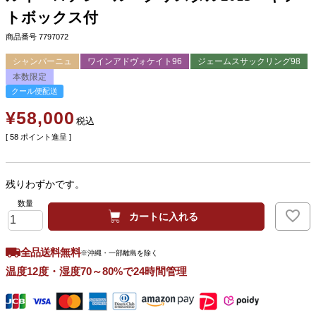
トボックス付
商品番号
7797072
シャンパーニュ
ワインアドヴォケイト96
ジェームスサックリング98
本数限定
クール便配送
¥
58,000
税込
[
58
ポイント進呈 ]
残りわずかです。
カートに入れる
全品送料無料
※沖縄・一部離島を除く
温度12度・湿度70～80%で24時間管理