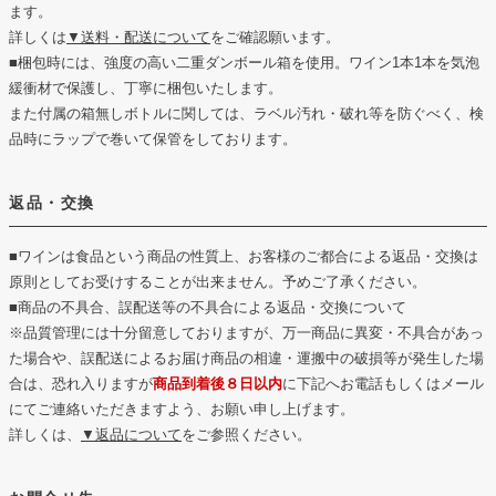
ます。
詳しくは
▼送料・配送について
をご確認願います。
■梱包時には、強度の高い二重ダンボール箱を使用。ワイン1本1本を気泡
緩衝材で保護し、丁寧に梱包いたします。
また付属の箱無しボトルに関しては、ラベル汚れ・破れ等を防ぐべく、検
品時にラップで巻いて保管をしております。
返品・交換
■ワインは食品という商品の性質上、お客様のご都合による返品・交換は
原則としてお受けすることが出来ません。予めご了承ください。
■商品の不具合、誤配送等の不具合による返品・交換について
※品質管理には十分留意しておりますが、万一商品に異変・不具合があっ
た場合や、誤配送によるお届け商品の相違・運搬中の破損等が発生した場
合は、恐れ入りますが
商品到着後８日以内
に下記へお電話もしくはメール
にてご連絡いただきますよう、お願い申し上げます。
詳しくは、
▼返品について
をご参照ください。