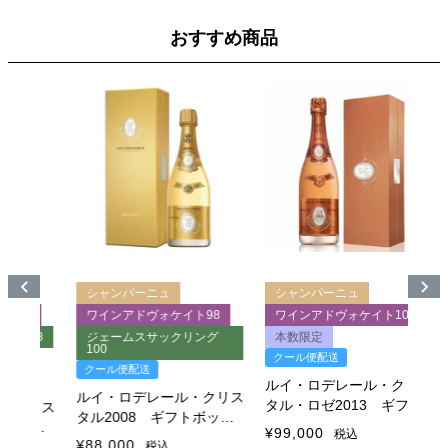
おすすめ商品
シャンパーニュ
シャンパーニュ
6
ワインアドヴォケイト98
ワインアドヴォケイト100
98
ジェームスサックリング
本数限定
100
クール便配送
ク
クール便配送
ルイ・ロデレール・クリス
ル
ルイ・ロデレール・クリス
タル・ロゼ2013 ギフト
タル
クリス
タル2008 ギフトボック
ボックス付
ック
¥
99,000
¥
5
税込
ス付
¥
88,000
税込