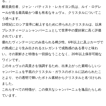
る。」
醸造責任者、ジャン・バティスト・レカイヨン氏は、ルイ・ロデレ
ールが造る最高級かつ最も有名なキュヴェ、クリスタルについてこ
う述べます。
19世紀にロシア皇帝に献上するために作られたクリスタルは、以来
プレスティージュシャンパーニュとして世界中の愛好家に高く評価
されています。
優れたヴィンテージにのみ造られる稀少性。6年以上に及ぶカーヴで
の熟成により生み出されるエレガントで成熟感のある香りと味わ
い。その新鮮さと特徴を一切損なうことなく、20年以上保存可能な
ワインです。
このキュヴェの高貴さを強調するため、出来上がった素晴らしいシ
ャンパーニュを平底のクリスタル・ガラスのボトルに詰められたこ
とより、その透明で輝いたボトル素材からクリスタルと名づけられ
ました。
これらすべての特徴が、この偉大なシャンパーニュを逸品たらしめ
ています。