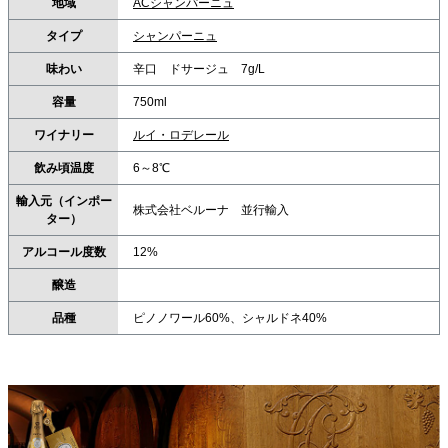
地域
ACシャンパーニュ
タイプ
シャンパーニュ
味わい
辛口 ドサージュ 7g/L
容量
750ml
ワイナリー
ルイ・ロデレール
飲み頃温度
6～8℃
輸入元（インポー
株式会社ベルーナ 並行輸入
ター）
アルコール度数
12%
醸造
品種
ピノノワール60%、シャルドネ40%