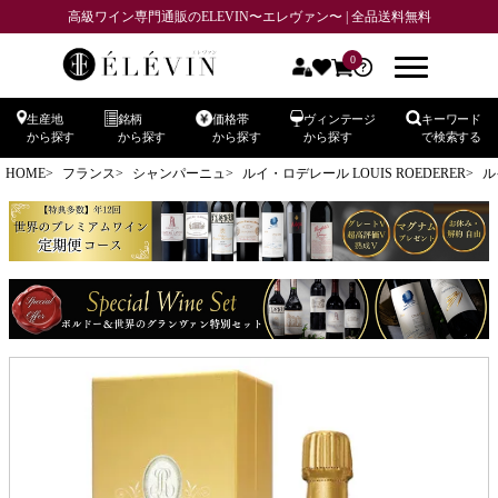
高級ワイン専門通販のELEVIN〜エレヴァン〜 | 全品送料無料
0
生産地
銘柄
価格帯
ヴィンテージ
キーワード
から探す
から探す
から探す
から探す
で検索する
HOME
フランス
シャンパーニュ
ルイ・ロデレール LOUIS ROEDERER
ル