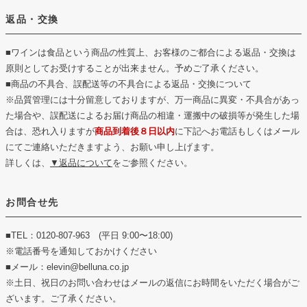
返品・交換
■ワインは食品という商品の性質上、お客様のご都合による返品・交換は
原則としてお受けすることが出来ません。予めご了承ください。
■商品の不具合、誤配送等の不具合による返品・交換について
※品質管理には十分留意しておりますが、万一商品に異変・不具合があっ
た場合や、誤配送によるお届け商品の相違・運搬中の破損等が発生した場
合は、恐れ入りますが
商品到着後８日以内
に下記へお電話もしくはメール
にてご連絡いただきますよう、お願い申し上げます。
詳しくは、
▼返品について
をご参照ください。
お問合せ先
■TEL：0120-807-963 (平日 9:00〜18:00)
※電話番号を通知しておかけください
■メール：elevin@belluna.co.jp
※土日、祝日のお問い合わせはメールの返信にお時間をいただく場合がご
ざいます。ご了承ください。