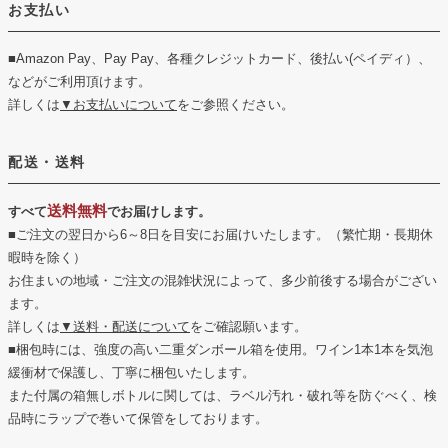
お支払い
■Amazon Pay、Pay Pay、各種クレジットカード、後払い(ペイディ）、
などがご利用頂けます。
詳しくは
▼お支払いについて
をご参照ください。
配送・送料
送料無料
すべて
でお届けします。
■ご注文の翌日から6～8日を目安にお届けいたします。（繁忙期・長期休
暇時を除く）
お住まいの地域・ご注文の混雑状況によって、多少前後する場合がござい
ます。
詳しくは
▼送料・配送について
をご確認願います。
■梱包時には、強度の高い二重ダンボール箱を使用。ワイン1本1本を気泡
緩衝材で保護し、丁寧に梱包いたします。
また付属の箱無しボトルに関しては、ラベル汚れ・破れ等を防ぐべく、検
品時にラップで巻いて保管をしております。