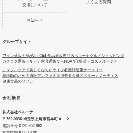
よくある質問
交換について
お知らせ
グループサイト
ワイン通販のMyWineClub
食品通販専門店ベルーナグルメショッピング
カタログ通販ベルーナ
家具通販ならNOAN
化粧品・コスメオージオ
シンプルケアで美しくなちゅライフ
看護師通販ナースリー
看護師のための通販アンファミエ
消費者金融のベルーナノーティス
健康食品のリフレ
会社概要
株式会社ベルーナ
362-0036 埼玉県上尾市宮本町４－２
電話番号:0120-807-963
営業時間:9:00-18:00