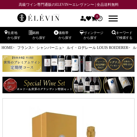
高級ワイン専門通販のELEVIN〜エレヴァン〜 | 全品送料無料
0
生産地
銘柄
価格帯
ヴィンテージ
キーワード
から探す
から探す
から探す
から探す
で検索する
HOME
フランス
シャンパーニュ
ルイ・ロデレール LOUIS ROEDERER
ル