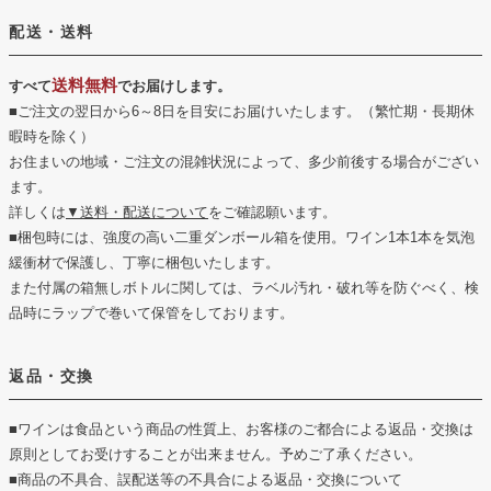
配送・送料
送料無料
すべて
でお届けします。
■ご注文の翌日から6～8日を目安にお届けいたします。（繁忙期・長期休
暇時を除く）
お住まいの地域・ご注文の混雑状況によって、多少前後する場合がござい
ます。
詳しくは
▼送料・配送について
をご確認願います。
■梱包時には、強度の高い二重ダンボール箱を使用。ワイン1本1本を気泡
緩衝材で保護し、丁寧に梱包いたします。
また付属の箱無しボトルに関しては、ラベル汚れ・破れ等を防ぐべく、検
品時にラップで巻いて保管をしております。
返品・交換
■ワインは食品という商品の性質上、お客様のご都合による返品・交換は
原則としてお受けすることが出来ません。予めご了承ください。
■商品の不具合、誤配送等の不具合による返品・交換について