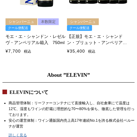
シャンパーニュ
本数限定
シャンパーニュ
クール便配送
クール便配送
モエ・エ・シャンドン・レゼル
【正規】モエ・エ・シャンド
ヴ・アンペリアル箱入 750ml
ン・ブリュット・アンペリアル
６本セット 750ml 1本あたり
¥
7,700
¥
35,400
税込
税込
￥5,900
About ”ELEVIN”
ELEVINについて
商品管理体制：リーファーコンテナにて直接輸入し、自社倉庫にて温度は
12℃、湿度もワインの貯蔵に理想的な70〜80%を保ち、徹底した管理を行っ
ております。
安心の運営体制：ワイン通販国内売上高17年連続No.1を誇る株式会社ベルー
ナが運営
詳しく見る