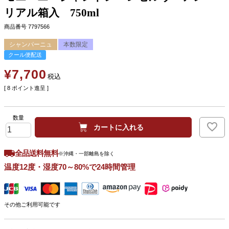
リアル箱入 750ml
商品番号
7797566
シャンパーニュ
本数限定
クール便配送
¥
7,700
税込
[
8
ポイント進呈 ]
カートに入れる
全品送料無料
※沖縄・一部離島を除く
温度12度・湿度70～80%で24時間管理
その他ご利用可能です