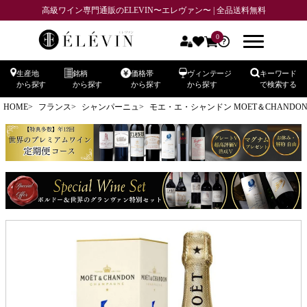
高級ワイン専門通販のELEVIN〜エレヴァン〜 | 全品送料無料
0
生産地
銘柄
価格帯
ヴィンテージ
キーワード
から探す
から探す
から探す
から探す
で検索する
HOME
フランス
シャンパーニュ
モエ・エ・シャンドン MOET＆CHANDO