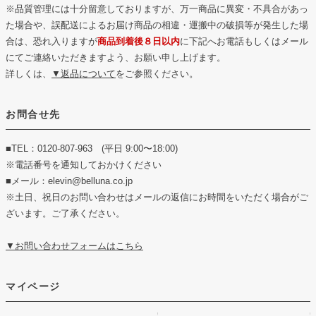
※品質管理には十分留意しておりますが、万一商品に異変・不具合があっ
た場合や、誤配送によるお届け商品の相違・運搬中の破損等が発生した場
合は、恐れ入りますが
商品到着後８日以内
に下記へお電話もしくはメール
にてご連絡いただきますよう、お願い申し上げます。
詳しくは、
▼返品について
をご参照ください。
お問合せ先
■TEL：0120-807-963 (平日 9:00〜18:00)
※電話番号を通知しておかけください
■メール：elevin@belluna.co.jp
※土日、祝日のお問い合わせはメールの返信にお時間をいただく場合がご
ざいます。ご了承ください。
▼お問い合わせフォームはこちら
マイページ