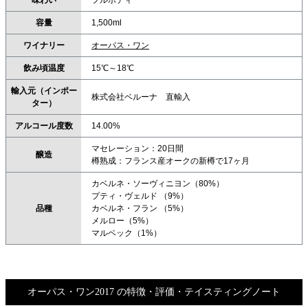
味わい
フルボディ
容量
1,500ml
ワイナリー
オーパス・ワン
飲み頃温度
15℃～18℃
輸入元（インポー
株式会社ベルーナ 直輸入
ター）
アルコール度数
14.00%
マセレーション：20日間
醸造
樽熟成：フランス産オークの新樽で17ヶ月
カベルネ・ソーヴィニヨン（80%）
プティ・ヴェルド （9%）
品種
カベルネ・フラン （5%）
メルロー（5%）
マルベック（1%）
オーパス・ワン2017 の特徴・評価・テイスティングノート