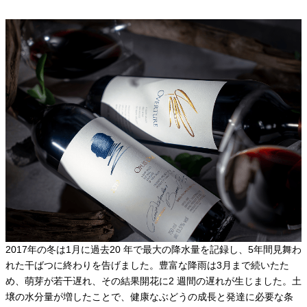
2017年の冬は1月に過去20 年で最大の降水量を記録し、5年間見舞わ
れた干ばつに終わりを告げました。豊富な降雨は3月まで続いたた
め、萌芽が若干遅れ、その結果開花に2 週間の遅れが生じました。土
壌の水分量が増したことで、健康なぶどうの成長と発達に必要な条