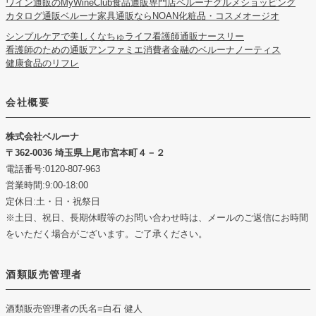
ワイン通販のMyWineClub
食品通販専門店ベルーナグルメショッピング
カタログ通販ベルーナ
家具通販ならNOAN
化粧品・コスメオージオ
シンプルケアで美しくなちゅライフ
看護師通販ナースリー
看護師のための通販アンファミエ
消費者金融のベルーナノーティス
健康食品のリフレ
会社概要
株式会社ベルーナ
362-0036 埼玉県上尾市宮本町４－２
電話番号:0120-807-963
営業時間:9:00-18:00
定休日:土・日・祝祭日
※土日、祝日、長期休暇等のお問い合わせ時は、メールのご返信にお時間
をいただく場合がございます。ご了承ください。
酒類販売管理者
酒類販売管理者の氏名
=白石 健人