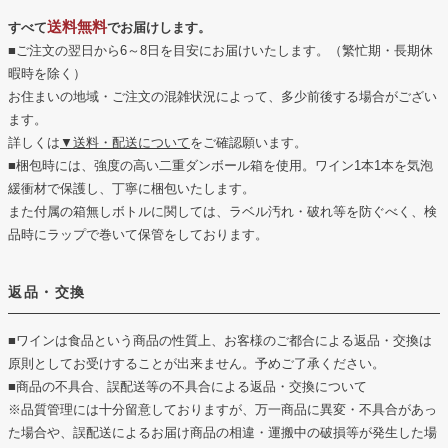
送料無料
すべて
でお届けします。
■ご注文の翌日から6～8日を目安にお届けいたします。（繁忙期・長期休
暇時を除く）
お住まいの地域・ご注文の混雑状況によって、多少前後する場合がござい
ます。
詳しくは
▼送料・配送について
をご確認願います。
■梱包時には、強度の高い二重ダンボール箱を使用。ワイン1本1本を気泡
緩衝材で保護し、丁寧に梱包いたします。
また付属の箱無しボトルに関しては、ラベル汚れ・破れ等を防ぐべく、検
品時にラップで巻いて保管をしております。
返品・交換
■ワインは食品という商品の性質上、お客様のご都合による返品・交換は
原則としてお受けすることが出来ません。予めご了承ください。
■商品の不具合、誤配送等の不具合による返品・交換について
※品質管理には十分留意しておりますが、万一商品に異変・不具合があっ
た場合や、誤配送によるお届け商品の相違・運搬中の破損等が発生した場