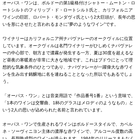
オーパス・ワンは、ボルドーの第1級格付けシャトー・ムートン・ロ
ートシルトのフィリップ・ド・ロートシルト氏と、カリフォルニア
ワインの巨匠、ロバート・モンダヴィ氏という2大巨頭が、長年の思
いを形にさせたと言われるまさに"夢のようなワイン"です。
ワイナリーはカリフォルニア州ナパヴァレーのオークヴィルに位置
しています。オークヴィルは名門ワイナリーがひしめくナパヴァレ
ーの中心部で、朝方まで濃霧が発生する一方、夏は30度を超えるな
ど昼夜の寒暖差が非常に大きな地域です。これはブドウにとって理
想的な気象条件のひとつであり、ナパヴァレーが一躍偉大な赤ワイ
ンを生み出す銘醸地に名を連ねることとなった所以でもあるでしょ
う。
「オーパス・ワン」とは音楽用語で『作品番号1番』という意味で、
「1本のワインは交響曲、1杯のグラスはメロディのようなもの」と
いう2人の思いが込められた名前と言われています。
オーパス・ワンで生産されるワインはボルドースタイルで、カベル
ネ・ソーヴィニヨン主体の濃厚な赤ワインで、アルコール度数の高
い、長期熟成型のワインが造られます。1984年のリリースまもなく