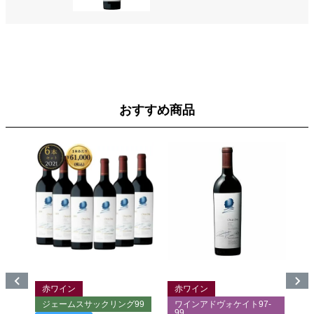
おすすめ商品
赤ワイン
赤ワイン
99
ジェームスサックリング99
ワインアドヴォケイト97-
99