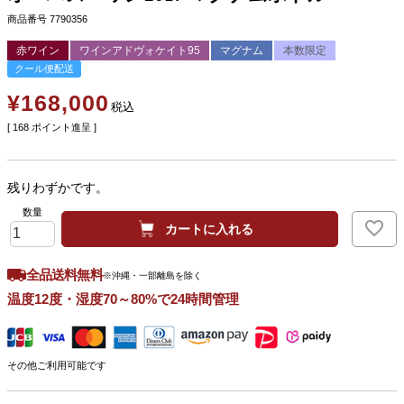
商品番号
7790356
赤ワイン
ワインアドヴォケイト95
マグナム
本数限定
クール便配送
¥
168,000
税込
[
168
ポイント進呈 ]
残りわずかです。
カートに入れる
全品送料無料
※沖縄・一部離島を除く
温度12度・湿度70～80%で24時間管理
その他ご利用可能です