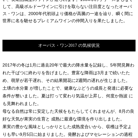
して、高級ボルドーワインに引けを取らない注目度となったオーパ
ス・ワンは、2000年代初頭より価格が高騰の一途を辿り、瞬く間に
世界に名を馳せるプレミアムワインの仲間入りを果たしました。
オーパス・ワン2017 の気候状況
2017年の冬は1月に過去20年で最大の降水量を記録し、5年間見舞わ
れた干ばつに終わりを告げました。豊富な降雨は3月まで続いたた
め、萌芽が若干遅れ、その結果開花に2週間の遅れが生じました。
土壌の水分量 が増したことで、健康なぶどうの成長と発達に必要な
条件が整いました。夏は打って変わり気温が上昇し、何度か熱波 に
も見舞われました。
母なる自然は常に安定した天候をもたらしてくれませんが、8月の良
好な天気が果実の生育と 成熟に最適な環境を作り出しました。
果実の豊かな風味としっかりとした成熟度合いから、収穫は予定よ
りも早い9月5日に始まりました。発酵およびマセレーションの過程