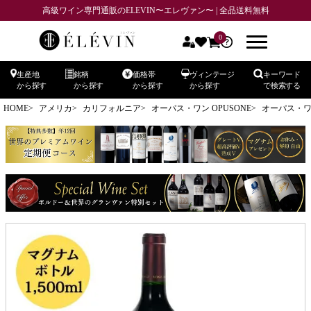
高級ワイン専門通販のELEVIN〜エレヴァン〜 | 全品送料無料
0
生産地
銘柄
価格帯
ヴィンテージ
キーワード
から探す
から探す
から探す
から探す
で検索する
HOME
アメリカ
カリフォルニア
オーパス・ワン OPUSONE
オーパス・