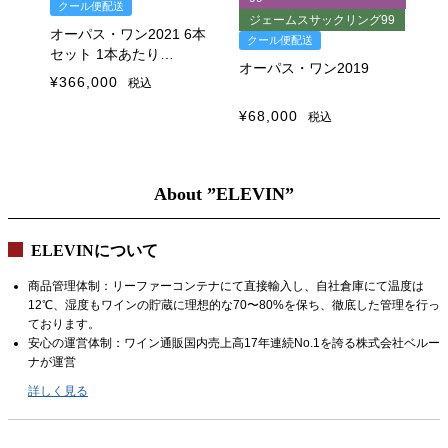
クール便配送
ク
ジェームスサックリング99
オーパス・ワン2021 6本
オ
クール便配送
セット 1本あたり
オーパス・ワン2019
￥61,000(税込)
¥
366,000
¥
7
税込
¥
68,000
税込
About ”ELEVIN”
ELEVINについて
商品管理体制：リーファーコンテナにて直接輸入し、自社倉庫にて温度は
12℃、湿度もワインの貯蔵に理想的な70〜80%を保ち、徹底した管理を行っ
ております。
安心の運営体制：ワイン通販国内売上高17年連続No.1を誇る株式会社ベルー
ナが運営
詳しく見る