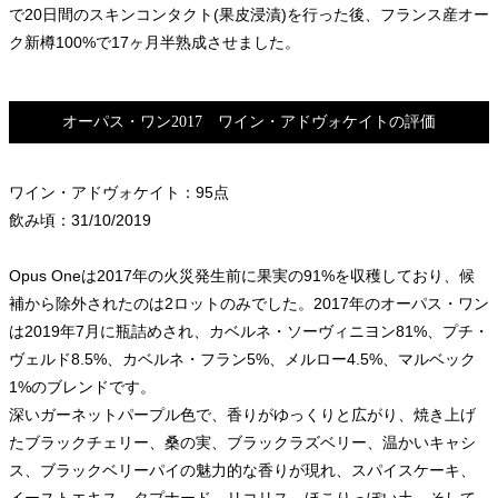
で20日間のスキンコンタクト(果皮浸漬)を行った後、フランス産オー
ク新樽100%で17ヶ月半熟成させました。
オーパス・ワン2017 ワイン・アドヴォケイトの評価
ワイン・アドヴォケイト：95点
飲み頃：31/10/2019
Opus Oneは2017年の火災発生前に果実の91%を収穫しており、候
補から除外されたのは2ロットのみでした。2017年のオーパス・ワン
は2019年7月に瓶詰めされ、カベルネ・ソーヴィニヨン81%、プチ・
ヴェルド8.5%、カベルネ・フラン5%、メルロー4.5%、マルベック
1%のブレンドです。
深いガーネットパープル色で、香りがゆっくりと広がり、焼き上げ
たブラックチェリー、桑の実、ブラックラズベリー、温かいキャシ
ス、ブラックベリーパイの魅力的な香りが現れ、スパイスケーキ、
イーストエキス、タプナード、リコリス、ほこりっぽい土、そして