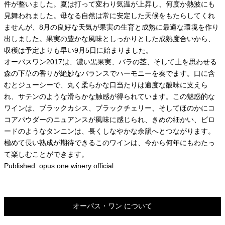
件が整いました。夏は打って変わり気温が上昇し、何度か熱波にも
見舞われました。母なる自然は常に安定した天候をもたらしてくれ
ませんが、8月の良好な天気が果実の生育と成熟に最適な環境を作り
出しました。果実の豊かな風味としっかりとした成熟度合いから、
収穫は予定よりも早い9月5日に始まりました。
オーパスワン2017は、濃い黒果実、バラの茎、そして土を思わせる
森の下草の香りが絶妙なバランスでハーモニーを奏でます。口に含
むとジューシーで、丸く柔らかな口当たりは適度な酸味に支えら
れ、サテンのような滑らかな触感が得られています。この魅惑的な
ワインは、ブラックカシス、ブラックチェリー、そしてほのかにコ
コアパウダーのニュアンスが風味に感じられ、きめの細かい、ビロ
ードのようなタンニンは、長くしなやかな余韻へとつながります。
極めて長い熟成が期待できるこのワインは、今から何年にもわたっ
て楽しむことができます。
Published: opus one winery official
オーパス・ワン について