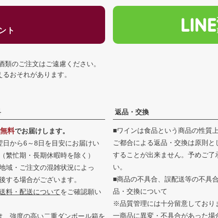
ゼント
の酒類のご注文はご遠慮ください。
える
おそれがあります。
料
返品・交換
無料
■ワインは食品という商品の性質
でお届けします。
ご都合による返品・交換は原則と
翌日から6～8日を目安にお届けい
することが出来ません。予めご了
（繁忙期・長期休暇時を除く）
い。
地域・ご注文の混雑状況によっ
■商品の不具合、誤配送等の不具
後する場合がございます。
品・交換について
送料・配送について
をご確認願い
※品質管理には十分留意しており
一商品に異変・不具合があった場
は、強度の高い二重ダンボール箱を