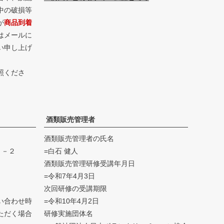
中の破損等
が
商品到着
はメールに
い申し上げ
照くださ
酒類販売管理者
酒類販売管理者の氏名
４－２
=白石 健人
酒類販売管理研修受講年月日
=令和7年4月3日
次回研修の受講期限
い合わせ時
=令和10年4月2日
ただく場合
研修実施団体名