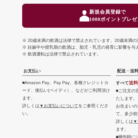
新規会員登録で
1000ポイントプレ
20歳未満の飲酒は法律で禁止されています。
20歳未満
妊娠中や授乳期の飲酒は、胎児・乳児の発育に影響を与
飲酒運転は法律で禁止されています。
お支払い
配送・送
■Amazon Pay、Pay Pay、各種クレジットカ
送料
すべて
ード、後払い(ペイディ）、などがご利用頂け
■ご注文の
ます。
たします。
詳しくは
▼お支払いについて
をご参照くださ
お住まいの
い。
て、多少前
詳しくは
▼
ます。
■梱包時に