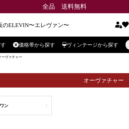
全品 送料無料
のELEVIN〜エレヴァン〜
探す
価格帯
から探す
ヴィンテージ
から探す
検索
オーヴァチャー
在庫なし商
在庫な
オーヴァチャー
予約商品
予約商
〜
並び順
新着順
ワン
レビュ