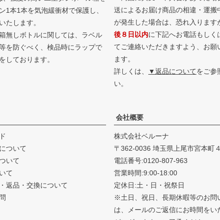
送によるお届け商品の相違・運搬
ン1本1本を気泡緩衝材で保護し、
が発生した場合は、恐れ入ります
いたします。
後８日以内
に下記へお電話もしく
箱無しボトルに関しては、ラベル
てご連絡いただきますよう、お願
等を防ぐべく、検品時にラップで
ます。
をしております。
詳しくは、
▼返品について
をご参
い。
会社概要
ド
株式会社ベルーナ
について
362-0036 埼玉県上尾市宮本町
ついて
電話番号:0120-807-963
いて
営業時間:9:00-18:00
・返品・
交換について
定休日:土・日・祝祭日
問
※土日、祝日、長期休暇等のお問
は、メールのご返信にお時間をい