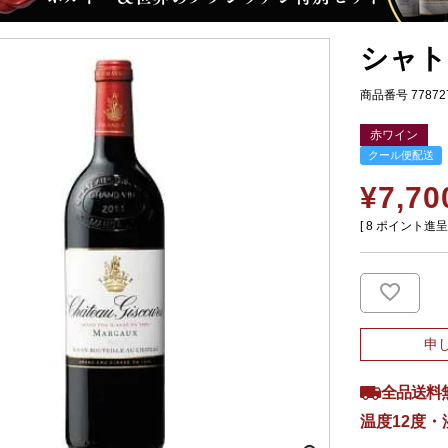
シャト
商品番号
77872
赤ワイン
クール便配送
¥
7,70
[
8
ポイント進呈 
申
全品送料
温度12度・