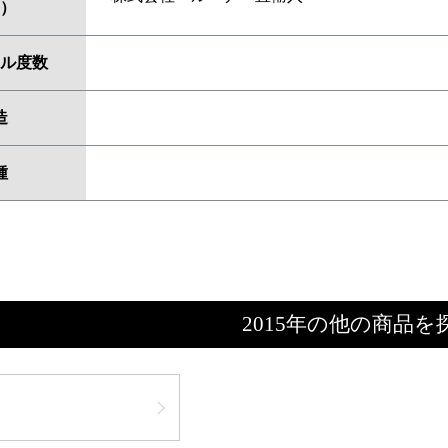
）
ル度数
造
種
2015年の他の商品を