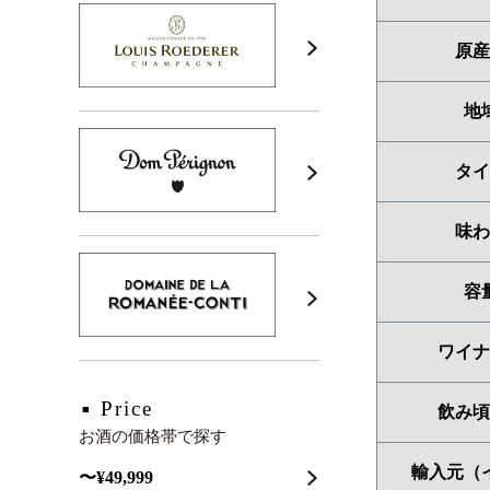
原産
地
タイ
味わ
容
ワイナ
Price
飲み頃
お酒の価格帯で探す
輸入元（
〜¥49,999