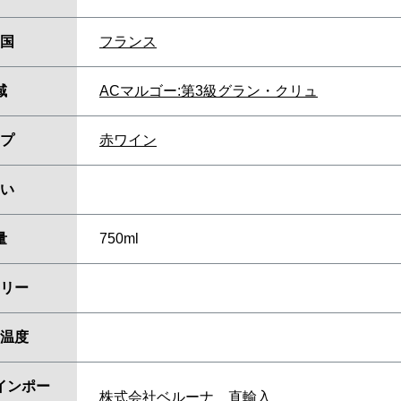
国
フランス
域
ACマルゴー:第3級グラン・クリュ
プ
赤ワイン
い
量
750ml
リー
温度
インポー
株式会社ベルーナ 直輸入