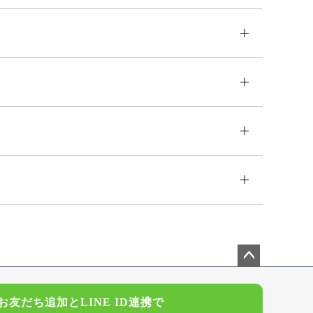
ペー
ジト
お友だち追加とLINE ID連携で
ップ