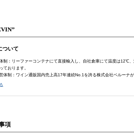
EVIN”
Nについて
体制：リーファーコンテナにて直接輸入し、自社倉庫にて温度は12℃、
っております。
営体制：ワイン通販国内売上高17年連続No.1を誇る株式会社ベルーナ
る
事項