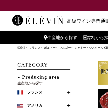
高級ワイン専門通販
生産地
から探す
銘柄
から
HOME
フランス
ボルドー
マルゴー
シャトー・ジスクール CH.
CATEGORY
Producing area
生産地から探す
フランス
ボルドー
アメリカ