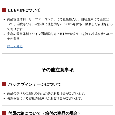
ELEVINについて
商品管理体制：リーファーコンテナにて直接輸入し、自社倉庫にて温度は
12℃、湿度もワインの貯蔵に理想的な70〜80%を保ち、徹底した管理を行っ
ております。
安心の運営体制：ワイン通販国内売上高17年連続No.1を誇る株式会社ベルー
ナが運営
詳しく見る
その他注意事項
バックヴィンテージについて
商品のラベルに擦れや汚れが多少ある場合がございます。
長期保管による容量の目減りがある場合がございます。
付属の箱について（箱付の商品の場合）