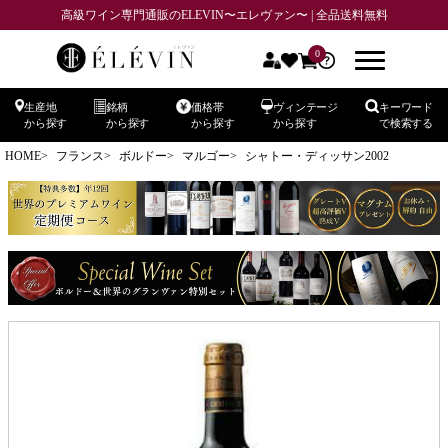
高級ワイン専門通販のELEVIN〜エレヴァン〜 | 全品送料無料
0
生産地
銘柄
価格帯
ヴィンテージ
キーワード
から探す
から探す
から探す
から探す
で検索する
HOME
フランス
ボルドー
マルゴー
シャトー・ディッサン2002