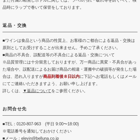
また付属の箱無しボトルに関しては、ラベル汚れ・破れ等を防ぐべく、検
品時にラップで巻いて保管をしております。
返品・交換
■ワインは食品という商品の性質上、お客様のご都合による返品・交換は
原則としてお受けすることが出来ません。予めご了承ください。
■商品の不具合、誤配送等の不具合による返品・交換について
※品質管理には十分留意しておりますが、万一商品に異変・不具合があっ
た場合や、誤配送によるお届け商品の相違・運搬中の破損等が発生した場
合は、恐れ入りますが
商品到着後８日以内
に下記へお電話もしくはメール
にてご連絡いただきますよう、お願い申し上げます。
詳しくは、
▼返品について
をご参照ください。
お問合せ先
■TEL：0120-807-963 (平日 9:00〜18:00)
※電話番号を通知しておかけください
■メール：elevin@belluna.co.jp